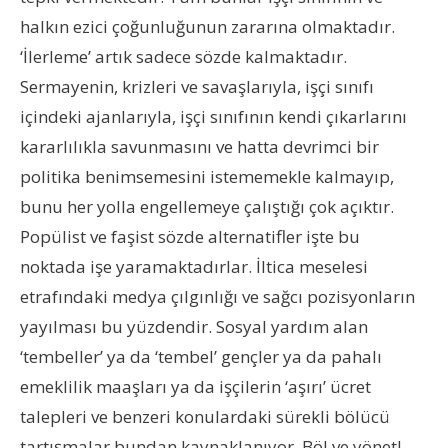
halkın ezici çoğunluğunun zararına olmaktadır.
‘İlerleme’ artık sadece sözde kalmaktadır.
Sermayenin, krizleri ve savaşlarıyla, işçi sınıfı
içindeki ajanlarıyla, işçi sınıfının kendi çıkarlarını
kararlılıkla savunmasını ve hatta devrimci bir
politika benimsemesini istememekle kalmayıp,
bunu her yolla engellemeye çalıştığı çok açıktır.
Popülist ve faşist sözde alternatifler işte bu
noktada işe yaramaktadırlar. İltica meselesi
etrafındaki medya çılgınlığı ve sağcı pozisyonların
yayılması bu yüzdendir. Sosyal yardım alan
‘tembeller’ ya da ‘tembel’ gençler ya da pahalı
emeklilik maaşları ya da işçilerin ‘aşırı’ ücret
talepleri ve benzeri konulardaki sürekli bölücü
tartışmalar bundan kaynaklanıyor. Böl ve yönet!