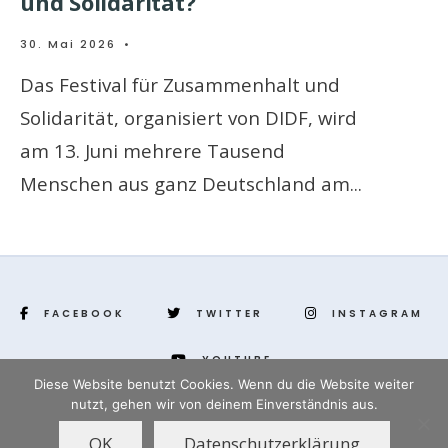
und Solidarität?
30. Mai 2026
•
Das Festival für Zusammenhalt und
Solidarität, organisiert von DIDF, wird
am 13. Juni mehrere Tausend
Menschen aus ganz Deutschland am
...
FACEBOOK
TWITTER
INSTAGRAM
YOUTUBE
Diese Website benutzt Cookies. Wenn du die Website weiter
nutzt, gehen wir von deinem Einverständnis aus.
www.yenihayat.de
OK
Datenschutzerklärung