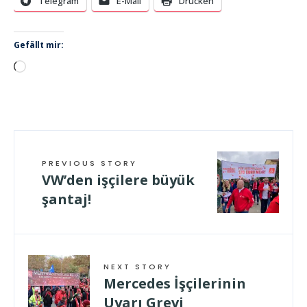
Telegram
E-Mail
Drucken
Gefällt mir:
Wird
geladen …
PREVIOUS STORY
VW’den işçilere büyük
şantaj!
NEXT STORY
Mercedes İşçilerinin
Uyarı Grevi