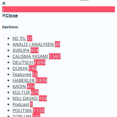
↑
Close
Sections
60. YIL
21
ANALİZ / ANALYSEN
49
AVRUPA
914
ÇALIŞMA YAŞAMI
1.567
DEUTSCH
2.694
DÜNYA
140
Featured
32
HABERLER
8.876
KADIN
414
KÜLTÜR
679
NSU DAVASI
104
Podcast
1
POLITIKA
1.125
TOPLUM
141