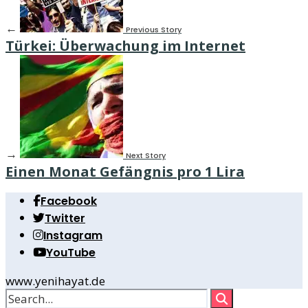
←
Previous Story
Türkei: Überwachung im Internet
→
Next Story
Einen Monat Gefängnis pro 1 Lira
Facebook
Twitter
Instagram
YouTube
www.yenihayat.de