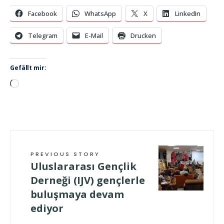
Facebook
WhatsApp
X
LinkedIn
Telegram
E-Mail
Drucken
Gefällt mir:
Wird
geladen …
PREVIOUS STORY
Uluslararası Gençlik
Derneği (IJV) gençlerle
buluşmaya devam
ediyor