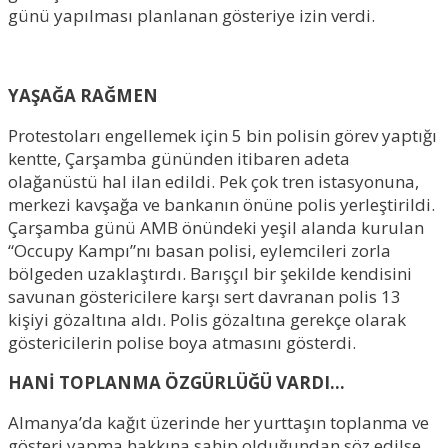
günü yapılması planlanan gösteriye izin verdi.
YAŞAĞA RAĞMEN
Protestoları engellemek için 5 bin polisin görev yaptığı
kentte, Çarşamba gününden itibaren adeta
olağanüstü hal ilan edildi. Pek çok tren istasyonuna,
merkezi kavşağa ve bankanın önüne polis yerleştirildi.
Çarşamba günü AMB önündeki yeşil alanda kurulan
“Occupy Kampı”nı basan polisi, eylemcileri zorla
bölgeden uzaklaştırdı. Barışçıl bir şekilde kendisini
savunan göstericilere karşı sert davranan polis 13
kişiyi gözaltına aldı. Polis gözaltına gerekçe olarak
göstericilerin polise boya atmasını gösterdi.
HANİ TOPLANMA ÖZGÜRLÜĞÜ VARDI…
Almanya’da kağıt üzerinde her yurttaşın toplanma ve
gösteri yapma hakkına sahip olduğundan söz edilse