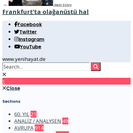
→
Next Story
Frankfurt’ta olağanüstü hal
Facebook
Twitter
Instagram
YouTube
www.yenihayat.de
↑
Close
Sections
60. YIL
21
ANALİZ / ANALYSEN
49
AVRUPA
914