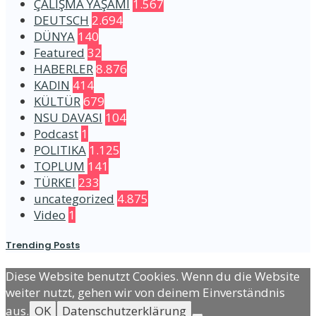
ÇALIŞMA YAŞAMI
1.567
DEUTSCH
2.694
DÜNYA
140
Featured
32
HABERLER
8.876
KADIN
414
KÜLTÜR
679
NSU DAVASI
104
Podcast
1
POLITIKA
1.125
TOPLUM
141
TÜRKEI
233
uncategorized
4.875
Video
1
Trending Posts
Diese Website benutzt Cookies. Wenn du die Website
weiter nutzt, gehen wir von deinem Einverständnis
aus.
OK
Datenschutzerklärung