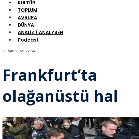
KÜLTÜR
TOPLUM
AVRUPA
DÜNYA
ANALİZ / ANALYSEN
Podcast
17. Mai 2012
•
22:55
•
Frankfurt’ta
olağanüstü hal