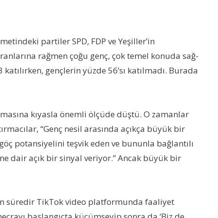
etindeki partiler SPD, FDP ve Yeşiller’in
 oranlarına rağmen çoğu genç, çok temel konuda sağ-
 katılırken, gençlerin yüzde 56’sı katılmadı. Burada
ırmasına kıyasla önemli ölçüde düştü. O zamanlar
ırmacılar, “Genç nesil arasında açıkça büyük bir
göç potansiyelini teşvik eden ve bununla bağlantılı
ne dair açık bir sinyal veriyor.” Ancak büyük bir
un süredir TikTok video platformunda faaliyet
 mecrayı başlangıçta küçümseyip sonra da ‘Biz de