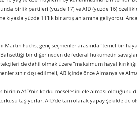
nda birlik partileri (yüzde 17) ve AfD (yüzde 16) özellik
ine kıyasla yüzde 11’lik bir artış anlamına geliyordu. An
artin Fuchs, genç seçmenler arasında “temel bir hayal k
” Bahsettiği bir diğer neden de federal hükümetin savaşlar v
 destekçileri de dahil olmak üzere “maksimum hayal kırıklığ
enler sınır dışı edilmeli, AB içinde önce Almanya ve Al
en birinin AfD’nin korku meselesini ele alması olduğunu 
orkusu taşıyorlar. AfD’de tam olarak yapay şekilde de o