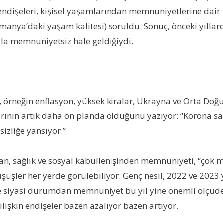
endişeleri, kişisel yaşamlarından memnuniyetlerine dair pa
anya’daki yaşam kalitesi) soruldu. Sonuç, önceki yıllarda
la memnuniyetsiz hale geldiğiydi.
, örneğin enflasyon, yüksek kiralar, Ukrayna ve Orta Do
arının artık daha ön planda olduğunu yazıyor: “Korona sal
izliğe yansıyor.”
an, sağlık ve sosyal kabullenişinden memnuniyeti, “çok 
üşler her yerde görülebiliyor. Genç nesil, 2022 ve 2023
 siyasi durumdan memnuniyet bu yıl yine önemli ölçüde 
 ilişkin endişeler bazen azalıyor bazen artıyor.