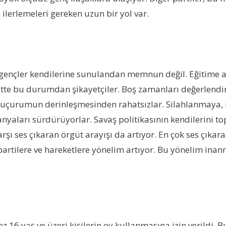
 ilerlemeleri gereken uzun bir yol var.
 gençler kendilerine sunulandan memnun değil. Eğitime ay
te bu durumdan şikayetçiler. Boş zamanları değerlendir
ki uçurumun derinleşmesinden rahatsızlar. Silahlanmaya, 
aları sürdürüyorlar. Savaş politikasının kendilerini to
 ses çıkaran örgüt arayışı da artıyor. En çok ses çıkara
bi partilere ve hareketlere yönelim artıyor. Bu yönelim in
16 yaş ve üzeri kişilerin oy kullanmasına izin verildi. 