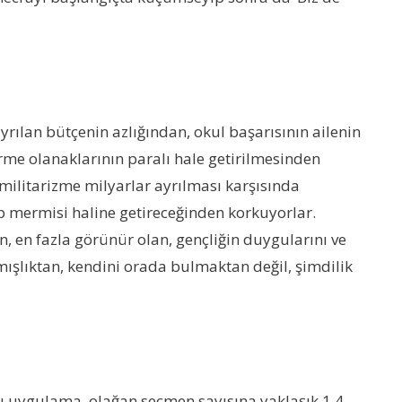
rılan bütçenin azlığından, okul başarısının ailenin
me olanaklarının paralı hale getirilmesinden
militarizme milyarlar ayrılması karşısında
p mermisi haline getireceğinden korkuyorlar.
n, en fazla görünür olan, gençliğin duygularını ve
anmışlıktan, kendini orada bulmaktan değil, şimdilik
Bu uygulama, olağan seçmen sayısına yaklaşık 1.4