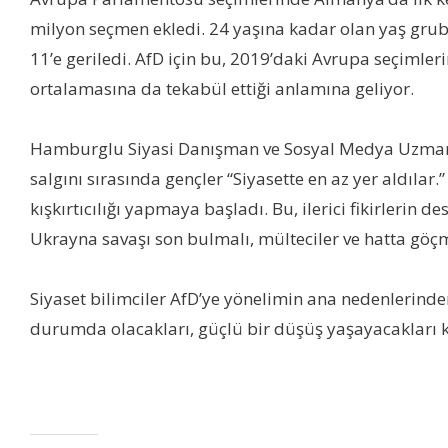
milyon seçmen ekledi. 24 yaşına kadar olan yaş grubu
11’e geriledi. AfD için bu, 2019’daki Avrupa seçimler
ortalamasına da tekabül ettiği anlamına geliyor.
Hamburglu Siyasi Danışman ve Sosyal Medya Uzmanı M
salgını sırasında gençler “Siyasette en az yer aldılar.
kışkırtıcılığı yapmaya başladı. Bu, ilerici fikirlerin
Ukrayna savaşı son bulmalı, mülteciler ve hatta göçm
Siyaset bilimciler AfD’ye yönelimin ana nedenlerind
durumda olacakları, güçlü bir düşüş yaşayacakları k