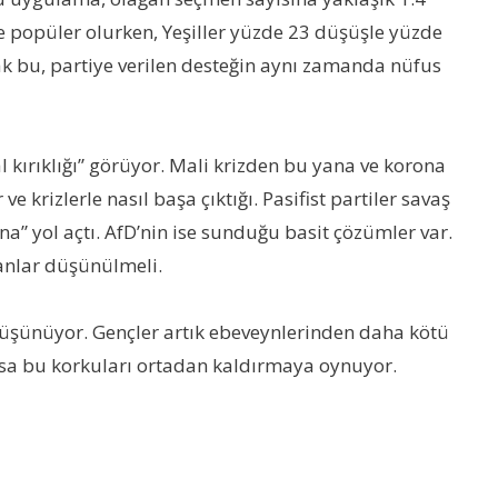
le popüler olurken, Yeşiller yüzde 23 düşüşle yüzde
cak bu, partiye verilen desteğin aynı zamanda nüfus
ırıklığı” görüyor. Mali krizden bu yana ve korona
e krizlerle nasıl başa çıktığı. Pasifist partiler savaş
ına” yol açtı. AfD’nin ise sunduğu basit çözümler var.
manlar düşünülmeli.
düşünüyor. Gençler artık ebeveynlerinden daha kötü
lsa bu korkuları ortadan kaldırmaya oynuyor.