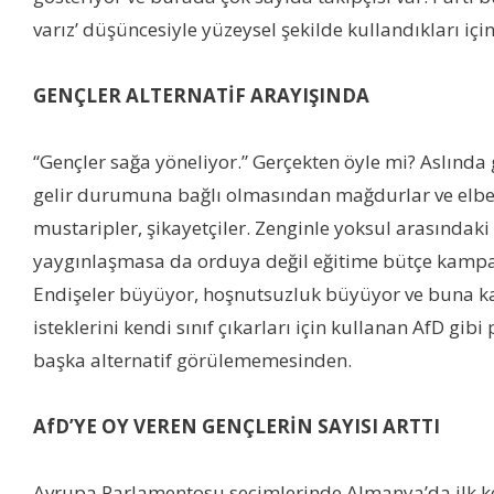
varız’ düşüncesiyle yüzeysel şekilde kullandıkları için
GENÇLER ALTERNATİF ARAYIŞINDA
“Gençler sağa yöneliyor.” Gerçekten öyle mi? Aslında
gelir durumuna bağlı olmasından mağdurlar ve elbet
mustaripler, şikayetçiler. Zenginle yoksul arasında
yaygınlaşmasa da orduya değil eğitime bütçe kampany
Endişeler büyüyor, hoşnutsuzluk büyüyor ve buna karşı
isteklerini kendi sınıf çıkarları için kullanan AfD gi
başka alternatif görülememesinden.
AfD’YE OY VEREN GENÇLERİN SAYISI ARTTI
Avrupa Parlamentosu seçimlerinde Almanya’da ilk kez 