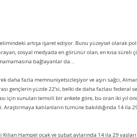
elimindeki artışa işaret ediyor. Bunu yüzeysel olarak po
 arayan, sosyal medyada en görünür olan, en kısa süreli
k sunamamasına bağlayanlar da…
ek daha fazla memnuniyetsizleşiyor ve aşırı sağcı, Almanya
 gençlerin yüzde 22’si, belki de daha fazlası federal seç
 için sunulan temsili bir ankete göre, bu oran iki yıl önc
. Araştırmaya katılanların tümüne bakıldığında 14 ila 2
Kilian Hampel ocak ve şubat aylarında 14 ila 29 yaşları 