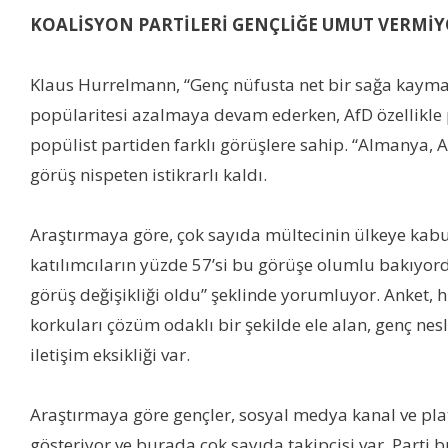
KOALİSYON PARTİLERİ GENÇLİĞE UMUT VERMİ
Klaus Hurrelmann, “Genç nüfusta net bir sağa kaymada
popülaritesi azalmaya devam ederken, AfD özellikle p
popülist partiden farklı görüşlere sahip. “Almanya, 
görüş nispeten istikrarlı kaldı.
Araştırmaya göre, çok sayıda mültecinin ülkeye kabu
katılımcıların yüzde 57’si bu görüşe olumlu bakıyor
görüş değişikliği oldu” şeklinde yorumluyor. Anket, 
korkuları çözüm odaklı bir şekilde ele alan, genç nesle
iletişim eksikliği var.
Araştırmaya göre gençler, sosyal medya kanal ve pla
gösteriyor ve burada çok sayıda takipçisi var. Parti