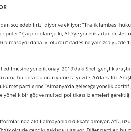
YOR
n söz edebiliriz” diyor ve ekliyor: “Trafik lambası hüküm
opüler.” Çarpıcı olan şu ki, AfD’ye yönelik artan destek
AB olmasaydı daha iyi olurdu” ifadesine yalnızca yüzde 13
l edilmesine yönelik onay, 2019’daki Shell gençlik araşt
du ama bu defa bu oran yalnızca yüzde 26’da kaldı. Araşt
hükümet partilerine “Almanya’da geleceğe yönelik pozitif 
 yönelik bir göç ve mülteci politikası izlemeleri gerektiği
tformlarında aktif olmayanları dikkate almıyor. AfD, uz
 büyük ölçüde genç kuşaklara ulaşıyor. Diğer partiler, bu