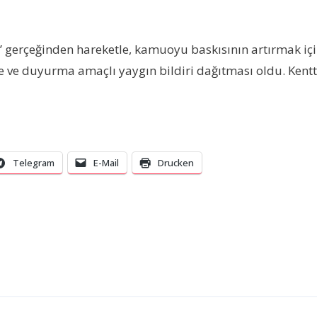
ı’ gerçeğinden hareketle, kamuoyu baskısının artırmak iç
e ve duyurma amaçlı yaygın bildiri dağıtması oldu. Kentt
Telegram
E-Mail
Drucken