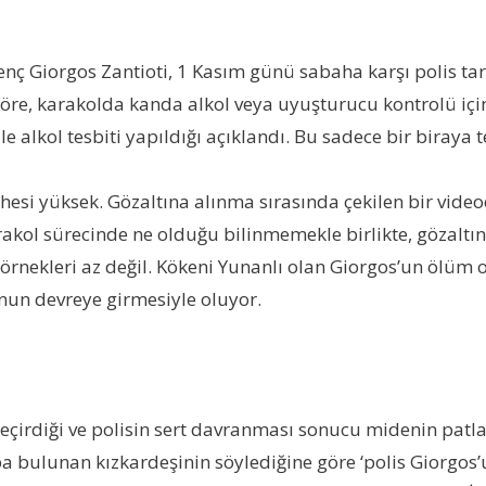
nç Giorgos Zantioti, 1 Kasım günü sabaha karşı polis ta
 göre, karakolda kanda alkol veya uyuşturucu kontrolü iç
le alkol tesbiti yapıldığı açıklandı. Bu sadece bir biraya 
i yüksek. Gözaltına alınma sırasında çekilen bir videod
akol sürecinde ne olduğu bilinmemekle birlikte, gözaltın
ş örnekleri az değil. Kökeni Yunanlı olan Giorgos’un öl
nun devreye girmesiyle oluyor.
 geçirdiği ve polisin sert davranması sonucu midenin patl
 bulunan kızkardeşinin söylediğine göre ‘polis Giorgos’un