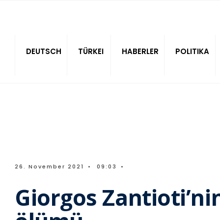
Sitede ara
DEUTSCH
TÜRKEI
HABERLER
POLITIKA
26. November 2021
•
09:03
•
Giorgos Zantioti’n