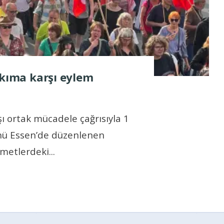
ıkıma karşı eylem
şı ortak mücadele çağrısıyla 1
nü Essen’de düzenlenen
zmetlerdeki
...