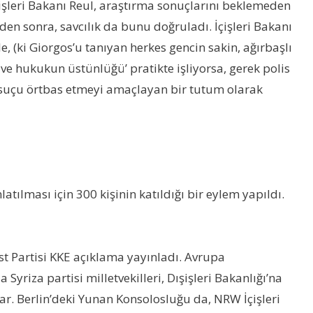
çişleri Bakanı Reul, araştırma sonuçlarını beklemeden
en sonra, savcılık da bunu doğruladı. İçişleri Bakanı
le, (ki Giorgos’u tanıyan herkes gencin sakin, ağırbaşlı
ve hukukun üstünlüğü’ pratikte işliyorsa, gerek polis
e suçu örtbas etmeyi amaçlayan bir tutum olarak
ması için 300 kişinin katıldığı bir eylem yapıldı.
st Partisi KKE açıklama yayınladı. Avrupa
yriza partisi milletvekilleri, Dışişleri Bakanlığı’na
ar. Berlin’deki Yunan Konsolosluğu da, NRW İçişleri