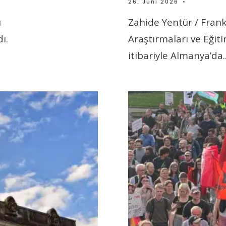
26. Juni 2026
•
ı
Zahide Yentür / Frank
ı.
Araştırmaları ve Eğitim
itibariyle Almanya’da
.