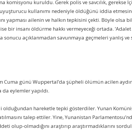
rma komisyonu kuruldu. Gerek polis ve savcılık, gerekse İ
e uyuşturucu kullanımı nedeniyle öldüğünü iddia etmesind
nı yapması ailenin ve halkın tepkisini çekti. Böyle olsa bi
ise bir insanı öldürme hakkı vermeyeceği ortada. ‘Adalet 
tırma sonucu açıklanmadan savunmaya geçmeleri yanlış v
Cuma günü Wuppertal’da şüpheli ölümün acilen aydınlatıl
 da eylemler yapıldı.
li olduğundan hareketle tepki gösterdiler. Yunan Komüni
ılmasını talep ettiler. Yine, Yunanistan Parlamentosu’nda S
ddeti olup-olmadığını araştırıp araştırmadıklarını sordul