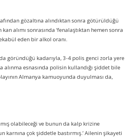
rafından gözaltına alındıktan sonra götürüldüğü
in kan alımı sonrasında ‘fenalaştıktan hemen sonra
tekabül eden bir alkol oranı.
a göründüğü kadarıyla, 3-4 polis genci zorla yere
a alınma esnasında polisin kullandığı şiddet bile
üm olayının Almanya kamuoyunda duyulması da,
amış olabileceği ve bunun da kalp krizine
 karnına çok şiddetle bastırmış.’ Ailenin şikayeti