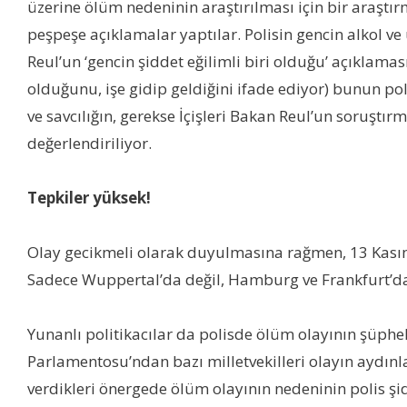
üzerine ölüm nedeninin araştırılması için bir araştı
peşpeşe açıklamalar yaptılar. Polisin gencin alkol v
Reul’un ‘gencin şiddet eğilimli biri olduğu’ açıklaması
olduğunu, işe gidip geldiğini ifade ediyor) bunun pol
ve savcılığın, gerekse İçişleri Bakan Reul’un soruş
değerlendiriliyor.
Tepkiler yüksek!
Olay gecikmeli olarak duyulmasına rağmen, 13 Kasım 
Sadece Wuppertal’da değil, Hamburg ve Frankfurt’da
Yunanlı politikacılar da polisde ölüm olayının şüphe
Parlamentosu’ndan bazı milletvekilleri olayın aydınlat
verdikleri önergede ölüm olayının nedeninin polis şi