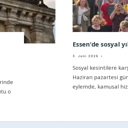
Essen’de sosyal y
3. Juni 2026
•
Sosyal kesintilere kar
Haziran pazartesi gü
rinde
eylemde, kamusal hi
utu o