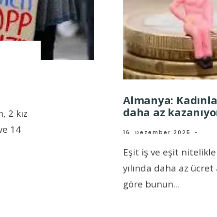
Almanya: Kadınla
daha az kazanıyo
, 2 kız
ve 14
16. Dezember 2025
•
Eşit iş ve eşit niteli
yılında daha az ücret a
göre bunun
...