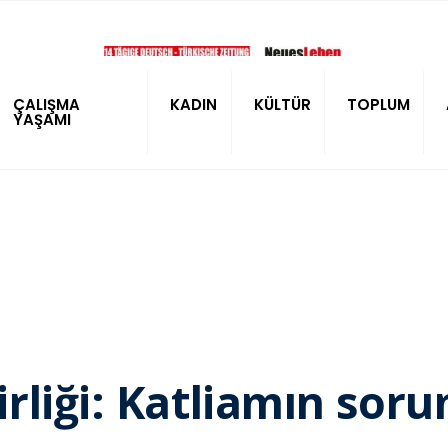
ÇALIŞMA
KADIN
KÜLTÜR
TOPLUM
YAŞAMI
rliği: Katliamın sor