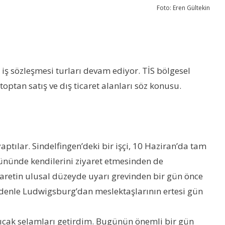
Foto: Eren Gültekin
ş sözleşmesi turları devam ediyor. TİS bölgesel
toptan satış ve dış ticaret alanları söz konusu.
aptılar. Sindelfingen’deki bir işçi, 10 Haziran’da tam
v gününde kendilerini ziyaret etmesinden de
icaretin ulusal düzeyde uyarı grevinden bir gün önce
 nedenle Ludwigsburg’dan meslektaşlarının ertesi gün
sıcak selamları getirdim. Bugünün önemli bir gün