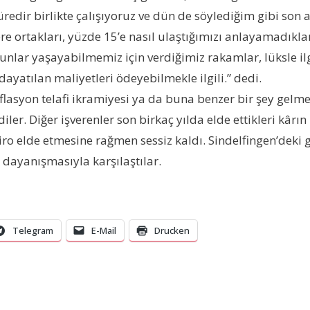
ir birlikte çalışıyoruz ve dün de söylediğim gibi son a
 ortakları, yüzde 15’e nasıl ulaştığımızı anlayamadıklar
ar yaşayabilmemiz için verdiğimiz rakamlar, lüksle ilgili 
ayatılan maliyetleri ödeyebilmekle ilgili.” dedi.
syon telafi ikramiyesi ya da buna benzer bir şey gelmedi. 
r. Diğer işverenler son birkaç yılda elde ettikleri kârın k
ro elde etmesine rağmen sessiz kaldı. Sindelfingen’deki 
 dayanışmasıyla karşılaştılar.
Telegram
E-Mail
Drucken