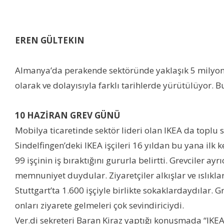
EREN GÜLTEKIN
Almanya’da perakende sektöründe yaklaşık 5 milyon ç
olarak ve dolayısıyla farklı tarihlerde yürütülüyor. Bu
10 HAZİRAN GREV GÜNÜ
Mobilya ticaretinde sektör lideri olan IKEA da toplu
Sindelfingen’deki IKEA işçileri 16 yıldan bu yana ilk 
99 işçinin iş bıraktığını gururla belirtti. Grevciler 
memnuniyet duydular. Ziyaretçiler alkışlar ve ıslıkla
Stuttgart’ta 1.600 işçiyle birlikte sokaklardaydılar
onları ziyarete gelmeleri çok sevindiriciydi.
Ver.di sekreteri Baran Kiraz yaptığı konuşmada “IKE