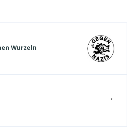
hen Wurzeln
→