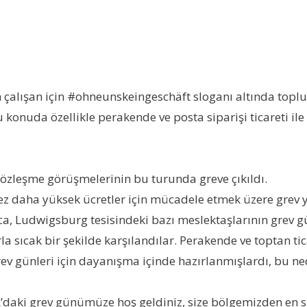
alışan için #ohneunskeingeschäft sloganı altında toplu i
 konuda özellikle perakende ve posta siparişi ticareti ile 
 sözleşme görüşmelerinin bu turunda greve çıkıldı.
kez daha yüksek ücretler için mücadele etmek üzere grev y
ayrıca, Ludwigsburg tesisindeki bazı meslektaşlarının gre
rla sıcak bir şekilde karşılandılar. Perakende ve toptan t
. Grev günleri için dayanışma içinde hazırlanmışlardı, bu
A’daki grev günümüze hoş geldiniz, size bölgemizden en 