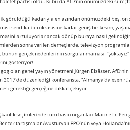
efet partisi oldu. Ki bu da AfD’nin önümüzdeki süreçte
lik görüldüğü kadarıyla en azından önümüzdeki beş, on s
rmist sendika bürokrasisine kadar geniş bir kesim, yaşan
 etmesini arzuluyorlar ancak dönüp buraya nasıl gelindiğin
mlerden sonra verilen demeçlerde, televizyon programlar
 bunun gerçek nedenlerinin sorgulanmaması, “şoktayız” de
ını gösteriyor!
g olan genel yayın yönetmeni Jürgen Elsässer, AfD’nin işç
2017’de düzenlediği konferansta, “Almanya’da esen rüzg
mesi gerektiği gerçeğine dikkat çekiyor.
anlık seçimlerinde tüm basın organları Marine Le Pen gibi
Benzer tartışmalar Avusturyalı FPÖ’nün veya Hollanda’nın