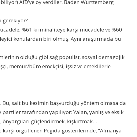
ebiliyor) AfD’ye oy verdiler. Baden Württemberg
i gerekiyor?
 mücadele, %61 kriminaliteye karşı mücadele ve %60
irleyici konulardan biri olmuş. Aynı araştırmada bu
imlerinin olduğu gibi sağ popülist, sosyal demagojik
şçi, memur/büro emekçisi, işsiz ve emeklilerle
iyor. Bu, salt bu kesimin başvurduğu yöntem olmasa da
 partiler tarafından yapılıyor: Yalan, yanlış ve eksik
k, önyargıları güçlendirmek, kışkırtmak…
e karşı örgütlenen Pegida gösterilerinde, “Almanya