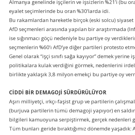
Almanya genelinde işçilerin ve işsizlerin %21’i (bu 
eyalet seçimlerinde bu oran %30’larda idi.
Bu rakamlardan hareketle birçok (eski solcu) siyaset b
AfD seçmenleri arasında yapılan bir araştırmada (In
ise sığınmacı göçü nedeniyle bu partiye oy verdikleri
seçmenlerin %60’ı AfD’ye diğer partileri protesto etme
Genel olarak “işçi sınıfı sağa kayıyor” demek yerine
politikalara kulak verdiğini görmek, nedenlerini ird
birlikte yaklaşık 3,8 milyon emekçi bu partiye oy ve
CİDDİ BİR DEMAGOJİ SÜRDÜRÜLÜYOR
Aşırı milliyetçi, ırkçı-faşist grup ve partilerin ça
(burjuva partilerin tümü demagoji yapıyor) en saldırgan
bilgileri kamuoyuna serpiştirmek, gerçek nedenleri g
Tüm bunları geride bıraktığımız dönemde yaşadık: AfD