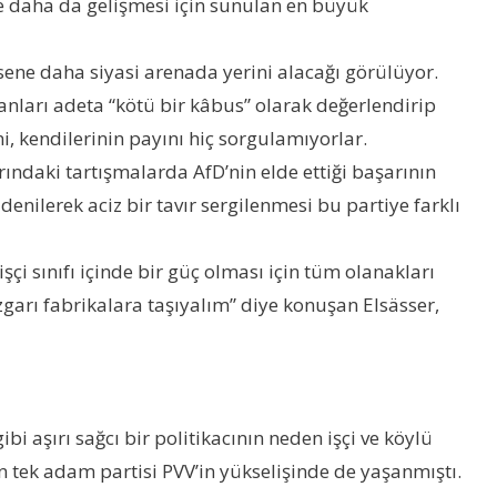
 daha da gelişmesi için sunulan en büyük
ene daha siyasi arenada yerini alacağı görülüyor.
anları adeta “kötü bir kâbus” olarak değerlendirip
i, kendilerinin payını hiç sorgulamıyorlar.
ındaki tartışmalarda AfD’nin elde ettiği başarının
nilerek aciz bir tavır sergilenmesi bu partiye farklı
i sınıfı içinde bir güç olması için tüm olanakları
arı fabrikalara taşıyalım” diye konuşan Elsässer,
 aşırı sağcı bir politikacının neden işçi ve köylü
 tek adam partisi PVV’in yükselişinde de yaşanmıştı.