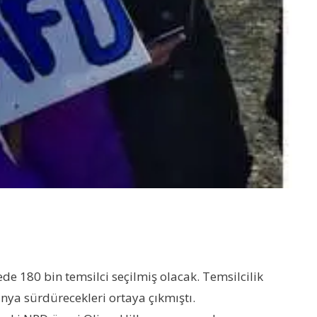
ede 180 bin temsilci seçilmiş olacak. Temsilcilik
panya sürdürecekleri ortaya çıkmıştı.