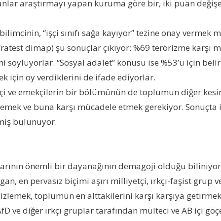
oranlar araştırmayı yapan kuruma göre bir, iki puan değiş
ilimcinin, “işçi sınıfı sağa kayıyor” tezine onay vermek m
fratest dimap) şu sonuçlar çıkıyor: %69 terörizme karşı
ni söylüyorlar. “Sosyal adalet” konusu ise %53’ü için bel
k için oy verdiklerini de ifade ediyorlar.
 işçi ve emekçilerin bir bölümünün de toplumun diğer kes
elemek ve buna karşı mücadele etmek gerekiyor. Sonuçta i
rmiş bulunuyor.
lışmalarının önemli bir dayanağının demagoji olduğu bilin
, en pervasız biçimi aşırı milliyetçi, ırkçı-faşist grup ve
izlemek, toplumun en alttakilerini karşı karşıya getirme
 ve diğer ırkçı gruplar tarafından mülteci ve AB içi göç