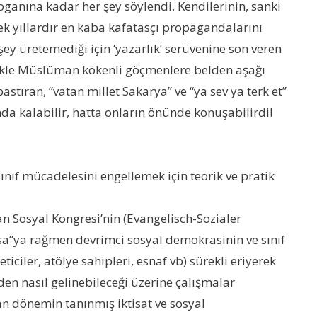
anına kadar her şey söylendi. Kendilerinin, sanki
ek yıllardır en kaba kafatasçı propagandalarını
şey üretemediği için ‘yazarlık’ serüvenine son veren
llikle Müslüman kökenli göçmenlere belden aşağı
astıran, “vatan millet Sakarya” ve “ya sev ya terk et”
da kalabilir, hatta onların önünde konuşabilirdi!
nıf mücadelesini engellemek için teorik ve pratik
 Sosyal Kongresi’nin (Evangelisch-Sozialer
asa”ya rağmen devrimci sosyal demokrasinin ve sınıf
ciler, atölye sahipleri, esnaf vb) sürekli eriyerek
den nasıl gelinebileceği üzerine çalışmalar
lan dönemin tanınmış iktisat ve sosyal