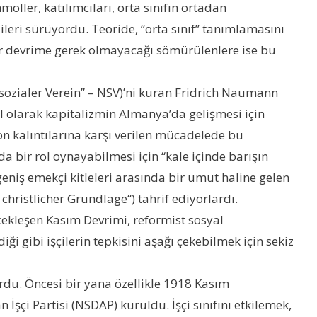
moller, katılımcıları, orta sınıfın ortadan
ileri sürüyordu. Teoride, “orta sınıf” tanımlamasını
bir devrime gerek olmayacağı sömürülenlere ise bu
lsozialer Verein” – NSV)’ni kuran Fridrich Naumann
ıl olarak kapitalizmin Almanya’da gelişmesi için
on kalıntılarına karşı verilen mücadelede bu
a bir rol oynayabilmesi için “kale içinde barışın
geniş emekçi kitleleri arasında bir umut haline gelen
christlicher Grundlage“) tahrif ediyorlardı.
kleşen Kasım Devrimi, reformist sosyal
 gibi işçilerin tepkisini aşağı çekebilmek için sekiz
yordu. Öncesi bir yana özellikle 1918 Kasım
İşçi Partisi (NSDAP) kuruldu. İşçi sınıfını etkilemek,