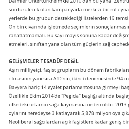
Daimler Untertürkheim’de 2010’dan bu yana “Zentrum 
sürdürülecek olan kampanyada merkezi bir rol oynaya
yerlerde bu grubun desteklediği listelerden 19 temsilc
On bin civarında işletmede seçimlerin sonuçlanması
rahatlatmamalı. Bu sayı mayıs sonuna kadar değişmese
etmeleri, sınıftan yana olan tüm güçlerin sağ cephed
GELİŞMELER TESADÜF DEĞİL
Aşırı milliyetçi, faşist grupların bu dönem fabrikalara
olmasının yanı sıra AfD’nin, ikinci denemesinde 94 m
Bavyera hariç 14 eyalet parlamentosuna girmeyi baş
Özellikle Ekim 2014’de “Pegida” başlığı altında başla
ülkedeki ortamın sağa kaymasına neden oldu. 2013 g
oylarını neredeyse 3 katlayarak 5,878 milyon oya çık
Neoliberal sağcılardan açık faşistlere kadar geniş 