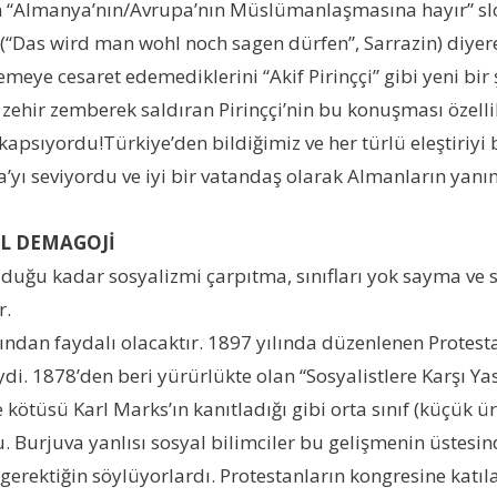
n “Almanya’nın/Avrupa’nın Müslümanlaşmasına hayır” slog
” (“Das wird man wohl noch sagen dürfen”, Sarrazin) diyer
eye cesaret edemediklerini “Akif Pirinççi” gibi yeni bir 
e zehir zemberek saldıran Pirinççi’nin bu konuşması öze
 kapsıyordu!Türkiye’den bildiğimiz ve her türlü eleştiriyi b
ı seviyordu ve iyi bir vatandaş olarak Almanların yanın
AL DEMAGOJİ
uğu kadar sosyalizmi çarpıtma, sınıfları yok sayma ve sı
r.
an faydalı olacaktır. 1897 yılında düzenlenen Protestan
i. 1878’den beri yürürlükte olan “Sosyalistlere Karşı Y
üsü Karl Marks’ın kanıtladığı gibi orta sınıf (küçük üreti
u. Burjuva yanlısı sosyal bilimciler bu gelişmenin üstesin
 gerektiğin söylüyorlardı. Protestanların kongresine katı