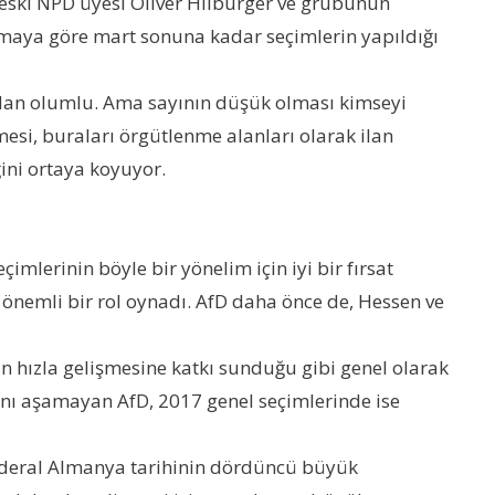
 eski NPD üyesi Oliver Hilburger ve grubunun
lamaya göre mart sonuna kadar seçimlerin yapıldığı
ndan olumlu. Ama sayının düşük olması kimseyi
esi, buraları örgütlenme alanları olarak ilan
ini ortaya koyuyor.
çimlerinin böyle bir yönelim için iyi bir fırsat
 önemli bir rol oynadı. AfD daha önce de, Hessen ve
nin hızla gelişmesine katkı sunduğu gibi genel olarak
nı aşamayan AfD, 2017 genel seçimlerinde ise
 Federal Almanya tarihinin dördüncü büyük