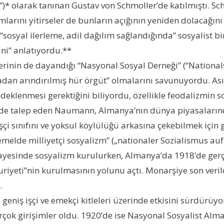
t”)* olarak tanınan Gustav von Schmoller’de katılmıştı. Sch
arını yitirseler de bunların açığının yeniden dolacağını 
“sosyal ilerleme, adil dağılım sağlandığında” sosyalist 
ini” anlatıyordu.**
lerinin de dayandığı “Nasyonal Sosyal Derneği” (“Nationa
ikadan arındırılmış hür örgüt” olmalarını savunuyordu. As
eklenmesi gerektiğini biliyordu, özellikle feodalizmin s
ni de talep eden Naumann, Almanya’nın dünya piyasalarınd
şçi sınıfını ve yoksul köylülüğü arkasına çekebilmek için 
emelde milliyetçi sosyalizm” („nationaler Sozialismus auf 
yesinde sosyalizm kurulurken, Almanya’da 1918’de gerçe
ti”nin kurulmasının yolunu açtı. Monarşiye son verildiği
.
ı geniş işçi ve emekçi kitleleri üzerinde etkisini sürdürü
çok girişimler oldu. 1920’de ise Nasyonal Sosyalist Alman 