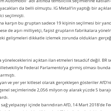
Automobil” adı altında temsilcilik seçimlerine katılan
cakları da belli olmuştu. IG Metall’in yaptığı bir açık
i seçilmişti.
na karşın bu gruptan sadece 19 kişinin seçilmesi bir ya
 de aşırı milliyetçi, faşist grupların fabrikalara yönelm
eki gelişmeleri dikkatle izlemek zorunda oldukları gerçeğ
 yöneleceklerini açıktan ilan etmeleri tesadüf değil. BR se
illetvekiliyle Federal Parlamento’ya girmiş olması bunda
armıştı.
yan ve yer yer kitlesel olarak gerçekleşen gösteriler AfD’
enel seçimlerinde 2,056 milyon oy alarak yüzde 5 barajı
ardı.
bir sağ yelpazeyi içinde barındıran AfD, 14 Mart 2018’de