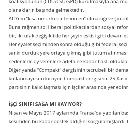
koalisyonunun (CDU/CSU/SPD) kurulmasıyla ana muhal
olanakların başında gelmektedir.
AfD’nin “kısa ömürlü bir fenomen” olmadığı ve şimdi
Buna rağmen sol liberal politikacılardan sosyal refo
bir, iki ufak değişiklikle her şeyin eskisi gibi devam
Her eyalet seçiminden sonra olduğu gibi federal seçi
sanki durduk yere ortaya çıkmış gibi tutum alınması,
nedenlerle oy verenlere adeta ne kadar haklı olduklar
Diğer yanda “Compakt” dergisinin tecrübeli bir demago
kullanmayı sürdürüyor. Compakt dergisinin 25 Kasım 
partisinin kalıcılaşması için işçiler arasında yer edin
İŞÇİ SINIFI SAĞA MI KAYIYOR?
Nisan ve Mayıs 2017 aylarında Fransa’da yapılan başk
kesimden bu kadar destek aldığını sorgulamışlardı. 