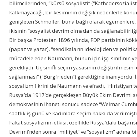
bilimcilerinden, “kürsü sosyalisti” (“Kathedersozialis
kalkmayacağı, bir kesiminin değişik nedenlerle konuml
genişleten Schmoller, buna bağlı olarak egemenlere, 
ikisinin “sosyalist devrim olmadan da sağlanabilirliğ
Bir başka Protestan 1896 yılında, FDP partisinin kök
(papaz ve yazar), “sendikaların ideolojiden ve polit
mücadele eden Naumann, bunun için işçi sınıfının yed
gerekliydi. Üç sınıflı seçim yasasının değiştirilmesi
sağlanması” (“Burgfrieden”) gerektiğine inanıyordu. İ
sosyalizm fikrini de Naumann ve efradı, “Hıristiyan t
Rusya’da 1917’de gerçekleşen Büyük Ekim Devrimi sa
demokrasinin ihaneti sonucu sadece “Weimar Cumhuriye
saatlik iş günü ve kadınlara seçim hakkı da verilmişti
Fakat sosyalizmin etkisi, özellikle Rusya’daki başarıs
Devrimi’nden sonra “milliyet” ve “sosyalizm” adına bir