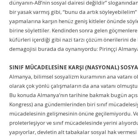
dünyanın-AB’nin sosyal dairesi değildir” sloganında
bir yasak varmış gibi, “bunu da artık söyleyebilelim
yapmalarına karşın henüz geniş kitleler önünde söylem
birine söylettiler. Kendinden sonra gelen göçmenler
küfürleri içerdiği gibi nazi tarzı çözüm önerilerini de
demagojisi burada da oynanıyordu: Pirinççi Almanya’y
SINIF MÜCADELESİNE KARŞI (NASYONAL) SOSY
Almanya, bilimsel sosyalizm kuramının ana vatanı old
olarak çok yönlü çalışmaların da ana vatanı olmuştu
Bu konuda Almanya’nın tarihine bakmak bugün açısınd
Kongress) ana gündemlerinden biri sınıf mücadelesiyd
mücadelesinin gelişmesinin önüne geçilemiyordu. Ve köt
proleterleşiyor ve sınıf mücadelesinde yerini alıyord
yapıyorlar, devletin alt tabakalar sosyal hak vermesi