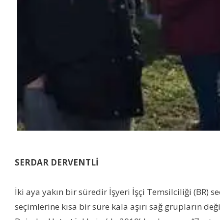
SERDAR DERVENTLİ
İki aya yakın bir süredir İşyeri İşçi Temsilciliği (BR
seçimlerine kısa bir süre kala aşırı sağ grupların değ