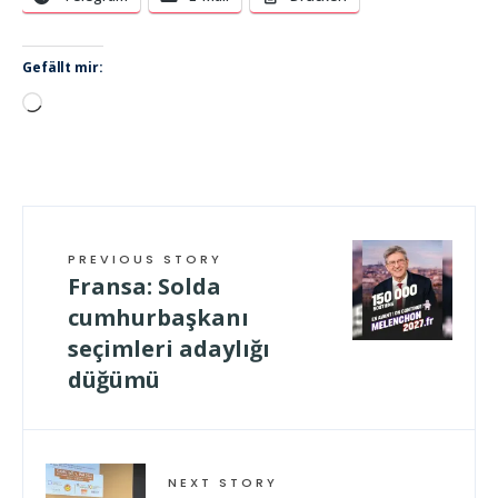
Gefällt mir:
Wird
geladen …
PREVIOUS STORY
Fransa: Solda
cumhurbaşkanı
seçimleri adaylığı
düğümü
NEXT STORY