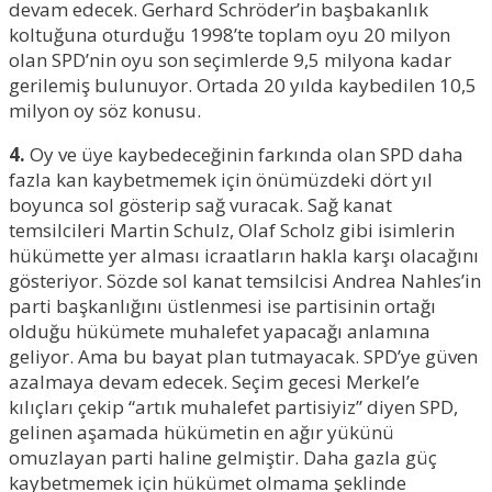
devam edecek. Gerhard Schröder’in başbakanlık
koltuğuna oturduğu 1998’te toplam oyu 20 milyon
olan SPD’nin oyu son seçimlerde 9,5 milyona kadar
gerilemiş bulunuyor. Ortada 20 yılda kaybedilen 10,5
milyon oy söz konusu.
4.
Oy ve üye kaybedeceğinin farkında olan SPD daha
fazla kan kaybetmemek için önümüzdeki dört yıl
boyunca sol gösterip sağ vuracak. Sağ kanat
temsilcileri Martin Schulz, Olaf Scholz gibi isimlerin
hükümette yer alması icraatların hakla karşı olacağını
gösteriyor. Sözde sol kanat temsilcisi Andrea Nahles’in
parti başkanlığını üstlenmesi ise partisinin ortağı
olduğu hükümete muhalefet yapacağı anlamına
geliyor. Ama bu bayat plan tutmayacak. SPD’ye güven
azalmaya devam edecek. Seçim gecesi Merkel’e
kılıçları çekip “artık muhalefet partisiyiz” diyen SPD,
gelinen aşamada hükümetin en ağır yükünü
omuzlayan parti haline gelmiştir. Daha gazla güç
kaybetmemek için hükümet olmama şeklinde