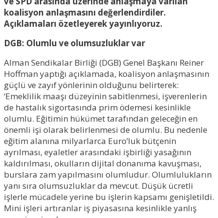
ve SPD arasında üzerinde anlaşmaya varılan
koalisyon anlaşmasını değerlendirdiler.
Açıklamaları özetleyerek yayınlıyoruz.
DGB: Olumlu ve olumsuzluklar var
Alman Sendikalar Birliği (DGB) Genel Başkanı Reiner
Hoffman yaptığı açıklamada, koalisyon anlaşmasının
güçlü ve zayıf yönlerinin olduğunu belirterek:
‘Emeklilik maaşı düzeyinin sabitlenmesi, işverenlerin
de hastalık sigortasında prim ödemesi kesinlikle
olumlu. Eğitimin hükümet tarafından geleceğin en
önemli işi olarak belirlenmesi de olumlu. Bu nedenle
eğitim alanına milyarlarca Euro’luk bütçenin
ayrılması, eyaletler arasındaki işbirliği yasağının
kaldırılması, okulların dijital donanıma kavuşması,
burslara zam yapılmasını olumludur. Olumlulukların
yanı sıra olumsuzluklar da mevcut. Düşük ücretli
işlerle mücadele yerine bu işlerin kapsamı genişletildi.
Mini işleri artıranlar iş piyasasına kesinlikle yanlış