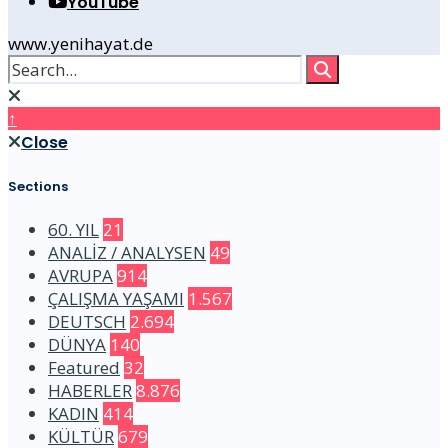
YouTube
www.yenihayat.de
↑
Close
Sections
60. YIL
21
ANALİZ / ANALYSEN
49
AVRUPA
914
ÇALIŞMA YAŞAMI
1.567
DEUTSCH
2.694
DÜNYA
140
Featured
32
HABERLER
8.876
KADIN
414
KÜLTÜR
679