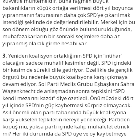
kuvvetle muhtemeldir. Buna rağmen büyük
bakanlıkların küçük ortağa verilmesi dört yıl boyunca
yıpranmanın faturasının daha çok SPD’ye çıkarılmak
istendiği şeklinde de değerlendirilebilir. Merkel için bu
son dönem olduğu göz önünde bulundurulduğunda,
muhafazakarların bir sonraki seçimlere daha az
yıpranmış olarak girme hesabı var.
3.
Yeniden koalisyon ortaklığının SPD için ‘intihar’
olacağını sadece muhalif kesimler değil, SPD içindeki
bir kesim de sürekli dile getiriyor. Özellikle de gençlik
örgütü bu nedenle büyük koalisyona karşı çıkmaya
devam ediyor. Sol Parti Meclis Grubu Eşbaşkanı Sahra
Wagenknecht de anlaşmadan sonra tepkisini “SPD
kendi mezarını kazdı” diye özetledi. Önümüzdeki dört
yıl içinde SPD’nin güç kaybetmesi sürpriz olmayacak.
Asıl önemli olan parti tabanında büyük koalisyona
karşı yükselen tepkilerin nereye yöneleceği. Partiden
kopuş mu, yoksa parti içinde kalıp muhalefet etmek
mi? Her iki durumda da SPD üye ve oy kaybetmeye