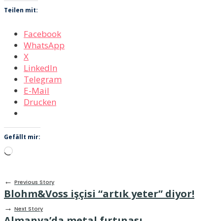
Teilen mit:
Facebook
WhatsApp
X
LinkedIn
Telegram
E-Mail
Drucken
Gefällt mir:
Wird
geladen …
←
Previous Story
Blohm&Voss işçisi “artık yeter” diyor!
→
Next Story
Almanya’da metal fırtınası