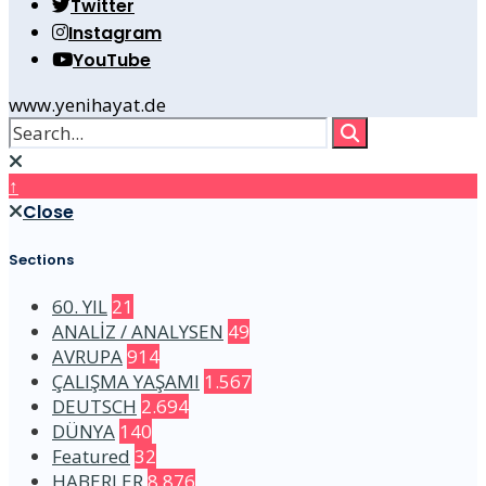
Twitter
Instagram
YouTube
www.yenihayat.de
↑
Close
Sections
60. YIL
21
ANALİZ / ANALYSEN
49
AVRUPA
914
ÇALIŞMA YAŞAMI
1.567
DEUTSCH
2.694
DÜNYA
140
Featured
32
HABERLER
8.876