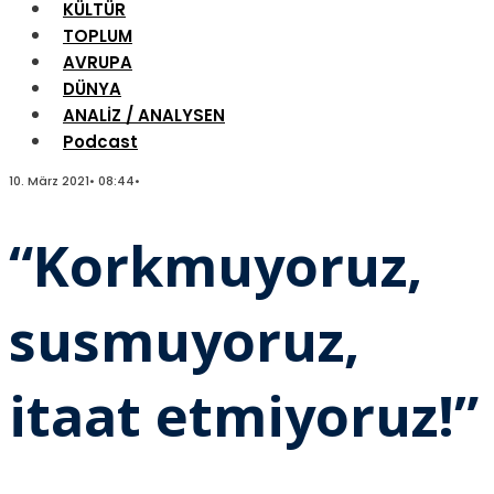
KÜLTÜR
TOPLUM
AVRUPA
DÜNYA
ANALİZ / ANALYSEN
Podcast
10. März 2021
•
08:44
•
“Korkmuyoruz,
susmuyoruz,
itaat etmiyoruz!”