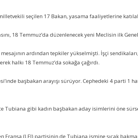
lletvekili seçilen 17 Bakan, yasama faaliyetlerine katıla
asını, 18 Temmuz’da düzenlenecek yeni Meclisin ilk Genel
ajının ardından tepkiler yükselmişti. İşçi sendikaları
erek halkı 18 Temmuz’da sokağa çağırdı.
hesi’inde başbakan arayışı sürüyor. Cephedeki 4 parti 1 
ence Tubiana gibi kadın başbakan aday isimlerini öne sürse 
en Fransa (LFI) partisinin de Tubiana ismine sıcak bakma