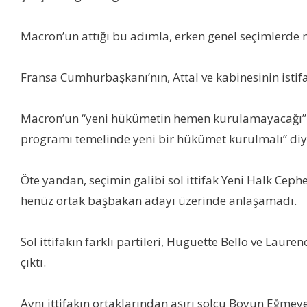
Macron’un attığı bu adımla, erken genel seçimlerde mi
Fransa Cumhurbaşkanı’nın, Attal ve kabinesinin istif
Macron’un “yeni hükümetin hemen kurulamayacağı” mes
programı temelinde yeni bir hükümet kurulmalı” diy
Öte yandan, seçimin galibi sol ittifak Yeni Halk Cep
henüz ortak başbakan adayı üzerinde anlaşamadı.
Sol ittifakın farklı partileri, Huguette Bello ve Laur
çıktı.
Aynı ittifakın ortaklarından aşırı solcu Boyun Eğmey