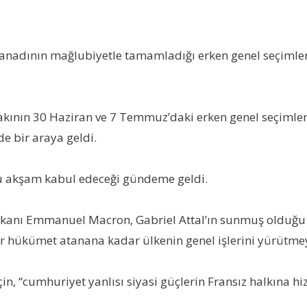
adının mağlubiyetle tamamladığı erken genel seçimleri
tifakının 30 Haziran ve 7 Temmuz’daki erken genel seçiml
e bir araya geldi.
 bu akşam kabul edeceği gündeme geldi.
anı Emmanuel Macron, Gabriel Attal’ın sunmuş olduğu hü
 bir hükümet atanana kadar ülkenin genel işlerini yürütme
n, “cumhuriyet yanlısı siyasi güçlerin Fransız halkına h