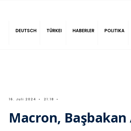
Sitede ara
DEUTSCH
TÜRKEI
HABERLER
POLITIKA
16. Juli 2024
•
21:18
•
Macron, Başbakan At