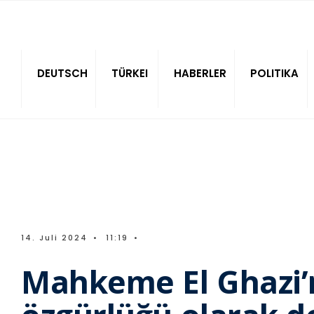
Sitede ara
DEUTSCH
TÜRKEI
HABERLER
POLITIKA
14. Juli 2024
•
11:19
•
Mahkeme El Ghazi’ni