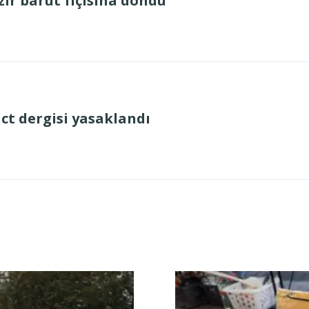
ır barut fıçısına döndü
act dergisi yasaklandı