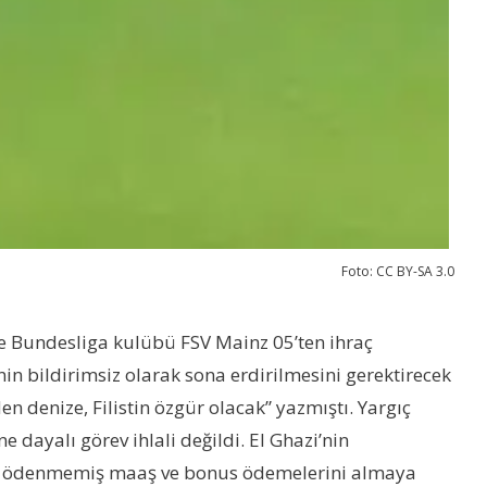
Foto: CC BY-SA 3.0
le Bundesliga kulübü FSV Mainz 05’ten ihraç
nin bildirimsiz olarak sona erdirilmesini gerektirecek
n denize, Filistin özgür olacak” yazmıştı. Yargıç
ayalı görev ihlali değildi. El Ghazi’nin
luk ödenmemiş maaş ve bonus ödemelerini almaya