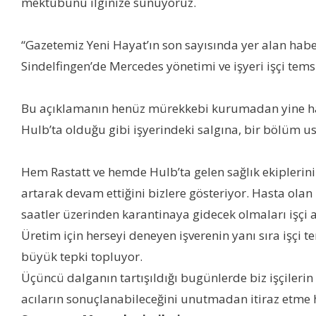
mektubunu ilginize sunuyoruz.
“Gazetemiz Yeni Hayat’ın son sayısında yer alan hab
Sindelfingen’de Mercedes yönetimi ve işyeri işçi tems
Bu açıklamanın henüz mürekkebi kurumadan yine haber
Hulb’ta olduğu gibi işyerindeki salgına, bir bölüm u
Hem Rastatt ve hemde Hulb’ta gelen sağlık ekiplerinin
artarak devam ettiğini bizlere gösteriyor. Hasta olan
saatler üzerinden karantinaya gidecek olmaları işç
Üretim için herseyi deneyen işverenin yanı sıra işçi t
büyük tepki topluyor.
Üçüncü dalganın tartışıldığı bugünlerde biz işçileri
acıların sonuçlanabileceğini unutmadan itiraz etme 