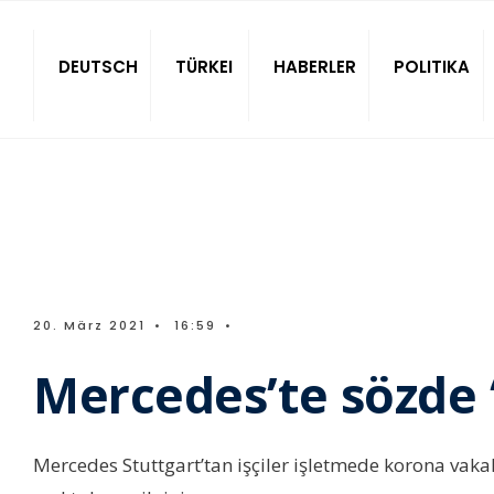
Sitede ara
DEUTSCH
TÜRKEI
HABERLER
POLITIKA
20. März 2021
•
16:59
•
Mercedes’te sözde ‘
Mercedes Stuttgart’tan işçiler işletmede korona vak