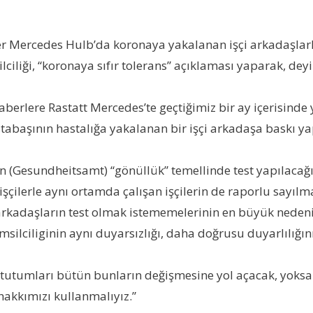
er Mercedes Hulb’da koronaya yakalanan işçi arkadaşlarl
ilciliği, “koronaya sıfır tolerans” açıklaması yaparak, de
lere Rastatt Mercedes’te geçtiğimiz bir ay içerisinde ya
stabaşının hastalığa yakalanan bir işçi arkadaşa baskı y
 (Gesundheitsamt) “gönüllük” temellinde test yapılacağını
 işçilerle aynı ortamda çalışan işçilerin de raporlu sayı
i arkadaşların test olmak istememelerinin en büyük nede
emsilciliginin aynı duyarsızlığı, daha doğrusu duyarlılığ
n tutumları bütün bunların değişmesine yol açacak, yoksa 
hakkımızı kullanmalıyız.”