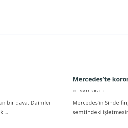
Mercedes’te koro
12. März 2021
•
n bir dava, Daimler
Mercedes’in Sindelfin
kı
...
semtindeki işletmesin