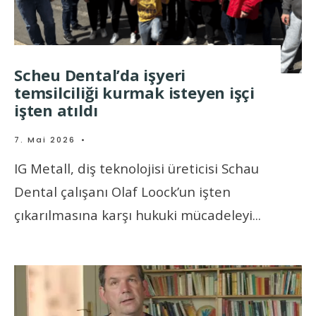
Scheu Dental’da işyeri
temsilciliği kurmak isteyen işçi
işten atıldı
7. Mai 2026
•
IG Metall, diş teknolojisi üreticisi Schau
Dental çalışanı Olaf Loock’un işten
çıkarılmasına karşı hukuki mücadeleyi
...