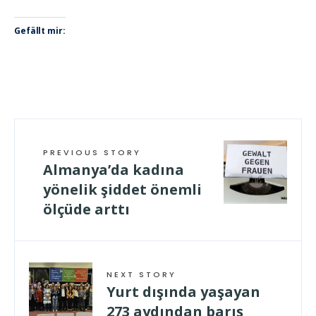
Gefällt mir:
PREVIOUS STORY
Almanya’da kadına
yönelik şiddet önemli
ölçüde arttı
NEXT STORY
Yurt dışında yaşayan
273 aydından barış