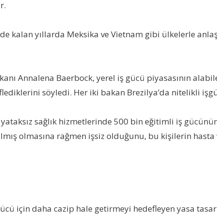
r.
e kalan yıllarda Meksika ve Vietnam gibi ülkelerle anla
kanı Annalena Baerbock, yerel iş gücü piyasasının alabile
ediklerini söyledi. Her iki bakan Brezilya’da nitelikli i
yataksız sağlık hizmetlerinde 500 bin eğitimli iş gücünün
almış olmasına rağmen işsiz olduğunu, bu kişilerin hasta 
 gücü için daha cazip hale getirmeyi hedefleyen yasa tas