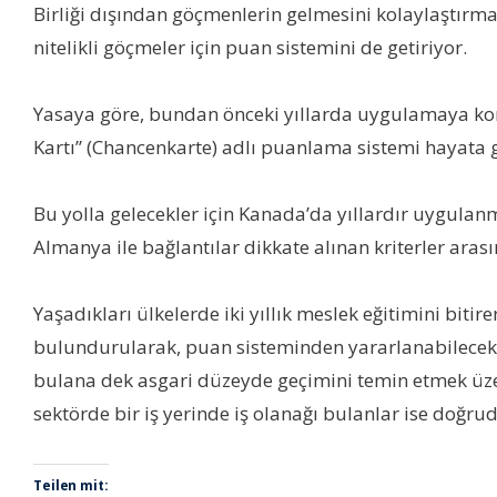
Birliği dışından göçmenlerin gelmesini kolaylaştırmayı 
nitelikli göçmeler için puan sistemini de getiriyor.
Yasaya göre, bundan önceki yıllarda uygulamaya konul
Kartı” (Chancenkarte) adlı puanlama sistemi hayata g
Bu yolla gelecekler için Kanada’da yıllardır uygulanm
Almanya ile bağlantılar dikkate alınan kriterler arası
Yaşadıkları ülkelerde iki yıllık meslek eğitimini bitir
bulundurularak, puan sisteminden yararlanabilecekler.
bulana dek asgari düzeyde geçimini temin etmek üzere
sektörde bir iş yerinde iş olanağı bulanlar ise doğr
Teilen mit: