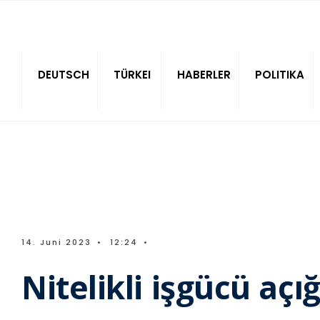
Sitede ara
DEUTSCH
TÜRKEI
HABERLER
POLITIKA
14. Juni 2023
•
12:24
•
Nitelikli işgücü aç