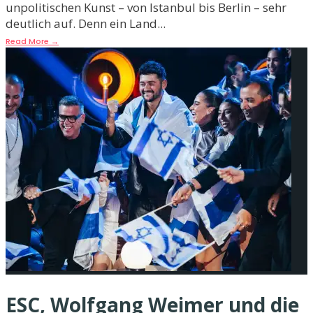
unpolitischen Kunst – von Istanbul bis Berlin – sehr
deutlich auf. Denn ein Land
...
Read More
→
ESC, Wolfgang Weimer und die