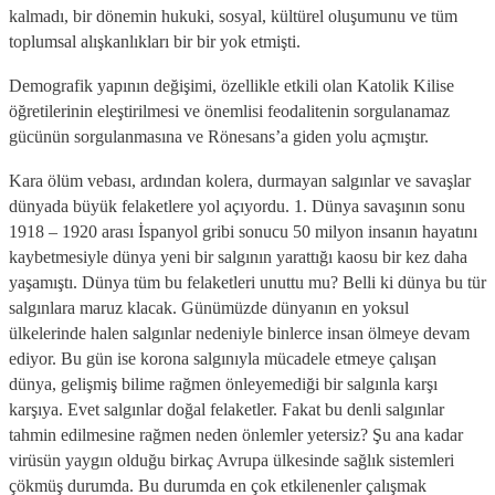
kalmadı, bir dönemin hukuki, sosyal, kültürel oluşumunu ve tüm
toplumsal alışkanlıkları bir bir yok etmişti.
Demografik yapının değişimi, özellikle etkili olan Katolik Kilise
öğretilerinin eleştirilmesi ve önemlisi feodalitenin sorgulanamaz
gücünün sorgulanmasına ve Rönesans’a giden yolu açmıştır.
Kara ölüm vebası, ardından kolera, durmayan salgınlar ve savaşlar
dünyada büyük felaketlere yol açıyordu. 1. Dünya savaşının sonu
1918 – 1920 arası İspanyol gribi sonucu 50 milyon insanın hayatını
kaybetmesiyle dünya yeni bir salgının yarattığı kaosu bir kez daha
yaşamıştı. Dünya tüm bu felaketleri unuttu mu? Belli ki dünya bu tür
salgınlara maruz klacak. Günümüzde dünyanın en yoksul
ülkelerinde halen salgınlar nedeniyle binlerce insan ölmeye devam
ediyor. Bu gün ise korona salgınıyla mücadele etmeye çalışan
dünya, gelişmiş bilime rağmen önleyemediği bir salgınla karşı
karşıya. Evet salgınlar doğal felaketler. Fakat bu denli salgınlar
tahmin edilmesine rağmen neden önlemler yetersiz? Şu ana kadar
virüsün yaygın olduğu birkaç Avrupa ülkesinde sağlık sistemleri
çökmüş durumda. Bu durumda en çok etkilenenler çalışmak