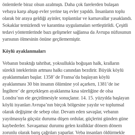
önlemlerle biraz olsun azalmıştı. Daha çok farelerden bulaşan
vebaya karşı ahşap evler yerine taş evler yapıldı. İnsanların toplu
olarak bir araya geldiği ayinler, toplantılar ve karnavallar yasaklandı.
Sokaklar temizlendi ve karantina uygulamaları sertleştirildi. Çeşitli
tedavi yöntemlerinde bazı gelişmeler sağlansa da Avrupa nüfusunun
yarısının ölmesinin önüne geçilememiştir.
Köylü ayaklanmaları
Vebanın bıraktığı tahribat, yoksullukla boğuşan halk, kralların
sürekli isteklerinin artması halkı canından bezdirir. Büyük köylü
ayaklanmaları başlar. 1358’ de Fransa’da başlayan köylü
ayaklanması 30 bin insanın ölümüne yol açarken, 1381’de ise
İngiltere’ de gerçekleşen ayaklanma kısa süreliğine de olsa
Londra’nın ele geçirilmesiyle sonuçlanır. 14. 15. yüzyılda başlayan
köylü isyanları Avrupa’nın birçok bölgesine yayılır ve toplumsal
olarak değişime de sebep olur. Devam eden savaşlar, vebanın
yayılmasıyla güçsüz duruma düşen ordular, güçlerini günden güne
kaybederler. Savaşamaz durumu gelen krallıklar dönem dönem
zorunlu olarak barış çağrıları yaparlar. Veba insanları öldürmekle