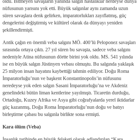
oldu. Bitmeyen savaşların yanında salgın hastalıklar nerdeyse dünya
nüfusunun yarısını yok etti. Büyük salgınlar aynı zamanda uzun
süren savaşlara denk gelirken, imparatorlukları zayıflatmış, güç
dengelerini değiştirmiş ve kültürel olarak da dünyayı yeniden
şekillendirmişti.
Antik çağın en önemli veba salgını MÖ. 400’lü Peloponez savaşları
sırasında ortaya çıktı. 27 yıl süren bu savaşta, sadece veba salgını
nedeniyle Atina nüfusunun dörtte birini yok oldu. MS. 541 yılında
ise en büyük salgın Jüstinyen vebası olmuştu. Bu salgında yaklaşık
25 milyon insan hayatını kaybettiği tahmin ediliyor. Doğu Roma
İmparatorluğu’nun ve başkent Konstantinopolis’in nüfusunu
neredeyse yok eden salgın Sasani İmparatorluğu’na ve Akdeniz
genelindeki bütün liman kentlerine yayılmıştı. Ticaretin durduğu,
Ortadoğu, Kuzey Afrika ve Asya gibi coğrafyalarda yerel iktidarlar
güç kazanmış, Doğu Roma İmparatorluğu’nun doğu ve batıyı
birleştirme çabası bu salgınla birlikte sona ermişti.
Kara ölüm (Veba)
İnsanlık tarihinde en büyük felaketi olarak adlandırılan “Kara