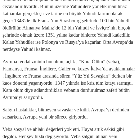
cezalandırılıyordu. Bunun üzerine Yahudilere yönelik inanılmaz
katliamlar gerçekleşir ve tarihe en büyük Yahudi kırımı olarak
geçer.1348’de ilk Fransa’nın Strasbourg şehrinde 100 bin Yahudi
öldürülür. Almanya Mainz’de 12 bin Yahudi ve İsviçre’nin birçok
şehrinde olmak üzere 1351 yılına kadar binlerce Yahudi katledilir.
Kalan Yahudiler ise Polonya ve Rusya’ya kaçarlar. Orta Avrupa’da
nerdeyse Yahudi kalmaz.
Avrupa feodalizminin bunalımı, açlık , “Kara Ölüm” (veba),
Flamanya, Fransa, İngiltere, Galler ve kuzey İtalya’da ayaklanmalar
. İngiltere ve Fransa arasında süren “Yüz Yıl Savaşları” derken bir
kaos dönemi yaşanıyordu. 1347 yılında ise kriz tüm kıtayı sarmıştı.
Kara ölüm diye adlandırdıkları vebanın durdurulmaz zaferi bütün
Avrupa’yı sarıyordu.
Salgın hastalıklar, bitmeyen savaşlar ve kıtlık Avrupa’yı derinden
sarsarken, Avrupa yeni bir sürece giriyordu.
Veba sosyal ve ahlaki değerleri yok etti. Hayat artık eskisi gibi
değildi. Her şey hızla değişiyordu. Veba salgını alınan yeni