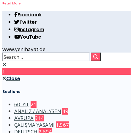
Read More
→
Facebook
Twitter
Instagram
YouTube
www.yenihayat.de
↑
Close
Sections
60. YIL
21
ANALİZ / ANALYSEN
49
AVRUPA
914
ÇALIŞMA YAŞAMI
1.567
DEUTSCH
2.694