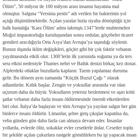
Ölüm”, 50 milyon ile 100 milyon arası insanın hayatına mal
olmuştur. Salgına “Yersinia pestis” adı verilen bir bakterinin yol
açtığı düşünülmektedir. Açılan yaralar hızla siyaha dönüştüğü için
halk hastalığa ‘Kara Ölüm’ adını takmıştı.1347’lerde muhtemelen
Moğol imparatorluğu kuruluşundan sonra ordular, göçebeler ticaret
gemileri aracılığıyla Orta Asya’dan Avrupa’ya taşındığı söylenir.
Bunun dışında iklim değişikleri, göçler gibi bir çok faktör vebanın
yayılmasında etkili olur. 1300’lerin ilk yarısında soğuma ya da ters
sera etkisi nedeniyle Thames nehri ve Baltık denizi birkaç kez donar.
Alplerdeki otlaklar buzullarla kaplanır. Tarım yapılamaz duruma
gelir. Bu dönem aynı zamanda “Küçük Buzul Çağı “ olarak
adlandırılır. Kıtlık başlar. Zengin ve yoksullar arasında var olan
uçurum daha da büyür. Yoksulların yetersiz beslenmesi ve aşırı kötü
şatlar vebanın daha fazla insanı öldürmesinde önemli etkenlerden
biri olur. İtalya’da başlayan ve tüm Avrupa’ya yayılan salgın her gün
binlerce insanı öldürür. Limanlar, şehre giriş çıkışlar kapatılsa da,
veba günden gün daha fazla can almaya devam eder. İnsanlar
yollarda, evlerde ölür, sokaklar evler cesetlerle dolar. Cesetler toplu
bir şekilde açılan çukurlara rastgele gömülürken bu işi yapacak insan