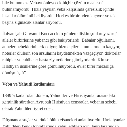
bile bulunmaz. Vebayı önleyecek hiçbir çözüm maalesef
bulunamıyordu. Hızla yayılan veba karşısında çaresizlik içinde
insanlar ölümünü bekliyordu. Herkes birbirinden kaçıyor ve tek
başına sığınacak alanlar arıyordu.
İtalyan şair Giovanni Boccaccio o günlere ilişkin şunları yazar: “
aileler birbirlerine yabancı gibi bakıyorlardı. Babalar oğullarını,
anneler bebeklerini terk ediyor, hizmetçiler hanımlarından kaçıyor,
noterler ölülerin son arzularını kaydetmekten vazgeçiyor, doktorlar,
rahipler ve rahibeler hasta ziyaretlerine gitmiyorlardı. Kimse
Hristiyan usullerine göre gömülmüyordu, evler birer mezarlığa
dönüşmüştü”.
Veba ve Yahudi katliamları
1349’a kadar olan dönem, Yahudiler ve Hıristiyanlar arasındaki
gerginlik sürerken Avrupalı Hıristiyan cemaatler, vebanın sebebi
olarak Yahudileri işaret eder.
Düşmanca suçlar ve ritüel ölüm efsaneleri anlatılıyordu. Hıristiyanlar
Yahudileri kendi topraklarında kabul ettikleri için, tanrı tarafından