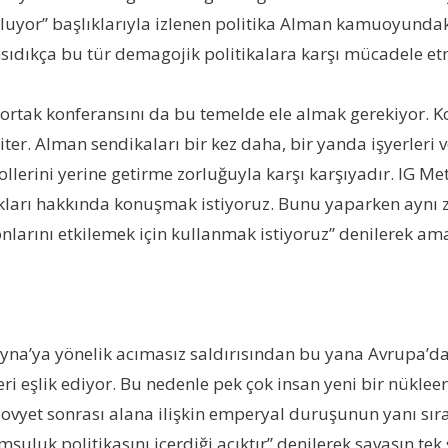
uyor” başlıklarıyla izlenen politika Alman kamuoyundaki
ansıdıkça bu tür demagojik politikalara karşı mücadele et
tak konferansını da bu temelde ele almak gerekiyor. Kon
 iter. Alman sendikaları bir kez daha, bir yanda işyerleri
rollerini yerine getirme zorluğuyla karşı karşıyadır. IG 
rlukları hakkında konuşmak istiyoruz. Bunu yaparken ayn
onlarını etkilemek için kullanmak istiyoruz” denilerek a
ayna’ya yönelik acımasız saldırısından bu yana Avrupa’d
i eşlik ediyor. Bu nedenle pek çok insan yeni bir nükleer
 ile Sovyet sonrası alana ilişkin emperyal duruşunun yanı
omşuluk politikasını içerdiği açıktır” denilerek savaşın 