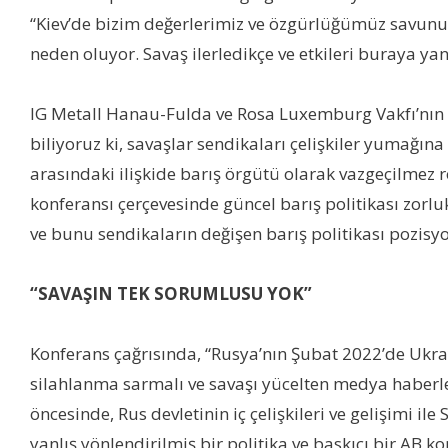
“Kiev’de bizim değerlerimiz ve özgürlüğümüz savunul
neden oluyor. Savaş ilerledikçe ve etkileri buraya y
IG Metall Hanau-Fulda ve Rosa Luxemburg Vakfı’nın or
biliyoruz ki, savaşlar sendikaları çelişkiler yumağına
arasındaki ilişkide barış örgütü olarak vazgeçilmez 
konferansı çerçevesinde güncel barış politikası zo
ve bunu sendikaların değişen barış politikası pozisy
“
SAVAŞIN TEK SORUMLUSU YOK”
Konferans çağrısında, “Rusya’nın Şubat 2022’de Ukr
silahlanma sarmalı ve savaşı yücelten medya haberler
öncesinde, Rus devletinin iç çelişkileri ve gelişimi
yanlış yönlendirilmiş bir politika ve baskıcı bir AB k