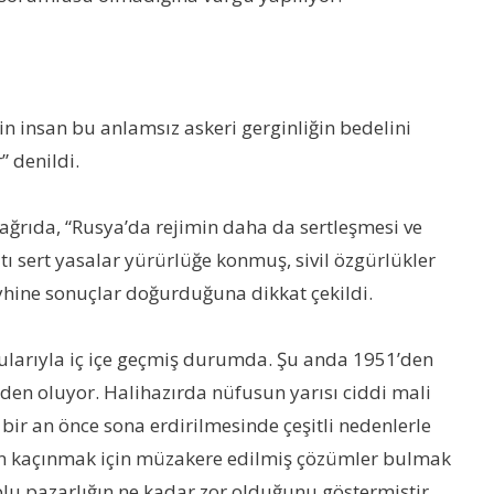
n insan bu anlamsız askeri gerginliğin bedelini
” denildi.
n çağrıda, “Rusya’da rejimin daha da sertleşmesi ve
ı sert yasalar yürürlüğe konmuş, sivil özgürlükler
leyhine sonuçlar doğurduğuna dikkat çekildi.
onularıyla iç içe geçmiş durumda. Şu anda 1951’den
den oluyor. Halihazırda nüfusun yarısı ciddi mali
bir an önce sona erdirilmesinde çeşitli nedenlerle
tan kaçınmak için müzakere edilmiş çözümler bulmak
plu pazarlığın ne kadar zor olduğunu göstermiştir.