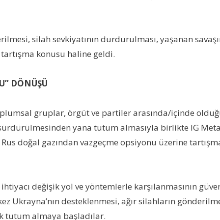
ilmesi, silah sevkiyatının durdurulması, yaşanan savaşın
artışma konusu haline geldi.
“U” DÖNÜŞÜ
oplumsal gruplar, örgüt ve partiler arasında/içinde oldu
sürdürülmesinden yana tutum almasıyla birlikte IG Metall
Rus doğal gazından vazgeçme opsiyonu üzerine tartışmak 
ihtiyacı değişik yol ve yöntemlerle karşılanmasının güv
kez Ukrayna’nın desteklenmesi, ağır silahların gönderil
ık tutum almaya başladılar.