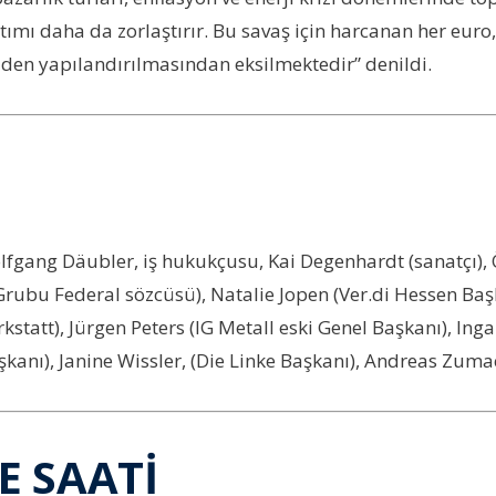
ımı daha da zorlaştırır. Bu savaş için harcanan her euro, 
den yapılandırılmasından eksilmektedir” denildi.
fgang Däubler, iş hukukçusu, Kai Degenhardt (sanatçı),
dika Grubu Federal sözcüsü), Natalie Jopen (Ver.di Hessen 
tatt), Jürgen Peters (IG Metall eski Genel Başkanı), Ingar
anı), Janine Wissler, (Die Linke Başkanı), Andreas Zuma
E SAATİ