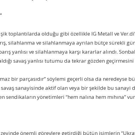
”
şik toplantılarda olduğu gibi özellikle IG Metall ve Ver.
arış, silahlanma ve silahlanmaya ayrılan bütçe sürekli g
, barış yanlısı ve silahlanmaya karşı kararlar alındı. Sonb
 aldığı savaş yanlısı tutumu da tekrar gözden geçirmesin
lmaz bir parçasıdır” söylemi geçerli olsa da neredeyse bü
e savaş sanayisinde aktif olan veya bir şekilde bu sanayi d
nen sendikaların yönetimleri “hem nalına hem mıhına” vur
zeyinde önemli görevlere getirdiği bütün isimlerin “Ukr