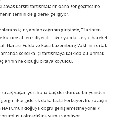
 savaş karşıtı tartışmaların daha zor geçmesine
menin zemini de giderek gelişiyor.
ferans için yapılan çağrının girişinde, “Tarihten
 ve kurumsal temsiliyet ile diğer yanda sosyal hareket
Metall Hanau-Fulda ve Rosa Luxemburg Vakfı’nın ortak
ı zamanda sendika içi tartışmaya katkıda bulunmak
maçlarının ne olduğu ortaya koyuldu.
a savaş yaşanıyor. Buna baş döndürücü bir yeniden
 gerginlikte giderek daha fazla korkuyor. Bu savaşın
 sıra NATO’nun doğuya doğru genişlemesine yönelik
tek sorumlusu olmadığına vurgu yapılıyor.