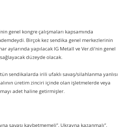
di’nin genel kongre çalışmaları kapsamında
ündemdeydi. Birçok kez sendika genel merkezlerinin
ahar aylarında yapılacak IG Metall ve Ver.di’nin genel
i sağlayacak düzeyde olacak.
tün sendikalarda irili ufaklı savaş/silahlanma yanlısı
alının üretim zinciri içinde olan işletmelerde veya
mayı adet haline getirmişler.
ayna savaşı kaybetmemeli”, Ukrayna kazanmalı”,