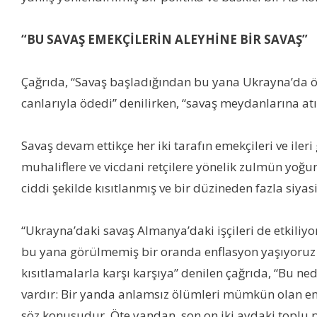
“
BU SAVAŞ EMEKÇİLERİN ALEYHİNE BİR SAVAŞ”
Çağrıda, “Savaş başladığından bu yana Ukrayna’da öl
canlarıyla ödedi” denilirken, “savaş meydanlarına atıl
Savaş devam ettikçe her iki tarafın emekçileri ve iler
muhaliflere ve vicdani retçilere yönelik zulmün yoğu
ciddi şekilde kısıtlanmış ve bir düzineden fazla siya
“
Ukrayna’daki savaş Almanya’daki işçileri de etkiliy
bu yana görülmemiş bir oranda enflasyon yaşıyoruz v
kısıtlamalarla karşı karşıya” denilen çağrıda, “Bu ne
vardır: Bir yanda anlamsız ölümleri mümkün olan en
söz konusudur. Öte yandan, son on iki aydaki toplu pa