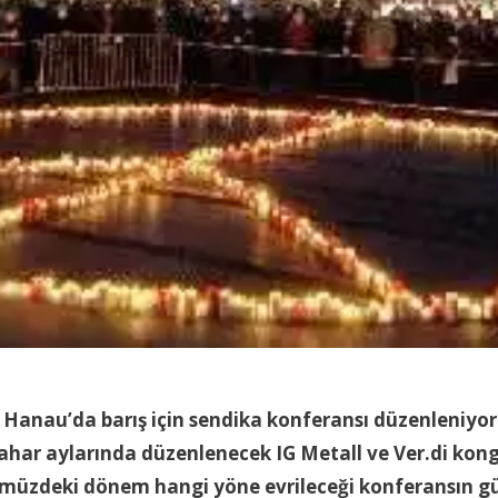
rası Hanau’da barış için sendika konferansı düzenleni
bahar aylarında düzenlenecek IG Metall ve Ver.di kongr
ümüzdeki dönem hangi yöne evrileceği konferansın 