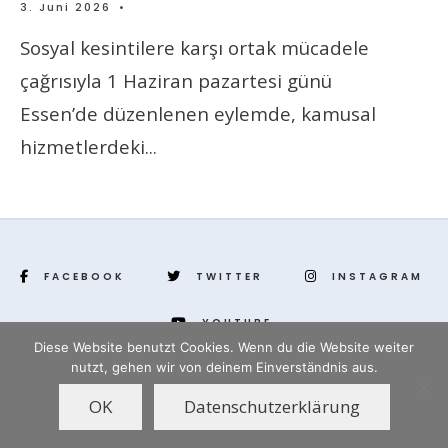
3. Juni 2026
•
Sosyal kesintilere karşı ortak mücadele
çağrısıyla 1 Haziran pazartesi günü
Essen’de düzenlenen eylemde, kamusal
hizmetlerdeki
...
FACEBOOK
TWITTER
INSTAGRAM
YOUTUBE
Diese Website benutzt Cookies. Wenn du die Website weiter
↑
nutzt, gehen wir von deinem Einverständnis aus.
www.yenihayat.de
OK
Datenschutzerklärung