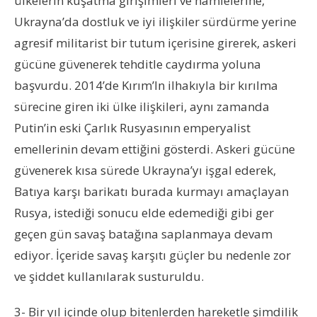
ülkelerin kuşatma girişimleri ve hamlelerine,
Ukrayna’da dostluk ve iyi ilişkiler sürdürme yerine
agresif militarist bir tutum içerisine girerek, askeri
gücüne güvenerek tehditle caydırma yoluna
başvurdu. 2014’de Kırım’In ilhakıyla bir kırılma
sürecine giren iki ülke ilişkileri, aynı zamanda
Putin’in eski Çarlık Rusyasının emperyalist
emellerinin devam ettiğini gösterdi. Askeri gücüne
güvenerek kısa sürede Ukrayna’yı işgal ederek,
Batıya karşı barikatı burada kurmayı amaçlayan
Rusya, istediği sonucu elde edemediği gibi ger
geçen gün savaş batağına saplanmaya devam
ediyor. İçeride savaş karşıtı güçler bu nedenle zor
ve şiddet kullanılarak susturuldu.
3- Bir yıl içinde olup bitenlerden hareketle şimdilik