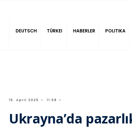
Sitede ara
DEUTSCH
TÜRKEI
HABERLER
POLITIKA
15. April 2025
•
11:58
•
Ukrayna’da pazarlı