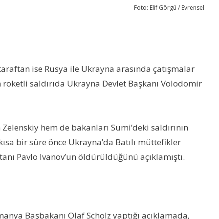
Foto: Elif Görgü / Evrensel
 taraftan ise Rusya ile Ukrayna arasında çatışmalar
roketli saldırıda Ukrayna Devlet Başkanı Volodomir
m Zelenskiy hem de bakanları Sumi’deki saldırının
ısa bir süre önce Ukrayna’da Batılı müttefikler
tanı Pavlo Ivanov’un öldürüldüğünü açıklamıştı.
Almanya Başbakanı Olaf Scholz yaptığı açıklamada,