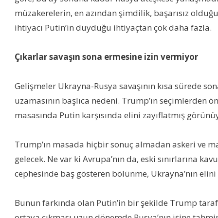
müzakerelerin, en azından şimdilik, başarısız olduğu
ihtiyacı Putin’in duyduğu ihtiyaçtan çok daha fazla.
Çıkarlar savaşın sona ermesine izin vermiyor
Gelişmeler Ukrayna-Rusya savaşının kısa sürede sona e
uzamasının başlıca nedeni. Trump’ın seçimlerden ön
masasında Putin karşısında elini zayıflatmış görünü
Trump’ın masada hiçbir sonuç almadan askeri ve mal
gelecek. Ne var ki Avrupa’nın da, eski sınırlarına ka
cephesinde baş gösteren bölünme, Ukrayna’nın elini a
Bunun farkında olan Putin’in bir şekilde Trump tara
ortaya çıkması uzun dönemde Rusya’nın işine tahmin 