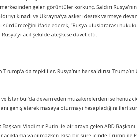
merkezinden gelen görüntüler korkunç. Saldırı Rusya’nın 
ldırıyı kınadı ve Ukrayna’ya askeri destek vermeye dev
ı sürdüreceğini ifade ederek, “Rusya uluslararası hukuk
ya’yı acil şekilde ateşkese davet etti.
n Trump’a da tepkililer. Rusya’nın her saldırısı Trump’ın 
ve İstanbul’da devam eden müzakerelerden ise henüz cidd
alanı genişleterek masaya oturmayı hesapladığını ileri sür
 Başkanı Vladimir Putin ile bir araya gelen ABD Başkanı 
bir açıklama yapılmazken, kısa bir süre içinde Trump ile 