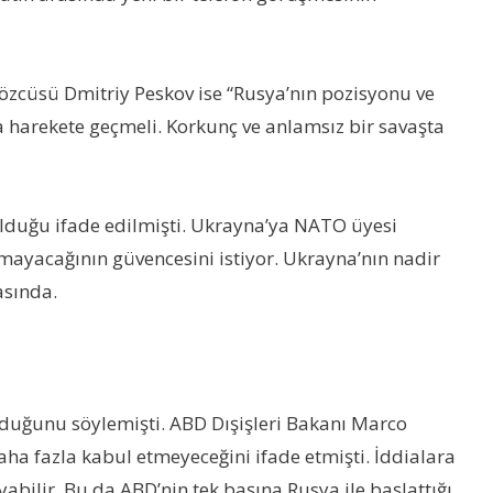
özcüsü Dmitriy Peskov ise “Rusya’nın pozisyonu ve
ya harekete geçmeli. Korkunç ve anlamsız bir savaşta
olduğu ifade edilmişti. Ukrayna’ya NATO üyesi
mayacağının güvencesini istiyor. Ukrayna’nın nadir
asında.
duğunu söylemişti. ABD Dışişleri Bakanı Marco
aha fazla kabul etmeyeceğini ifade etmişti. İddialara
ilir. Bu da ABD’nin tek başına Rusya ile başlattığı