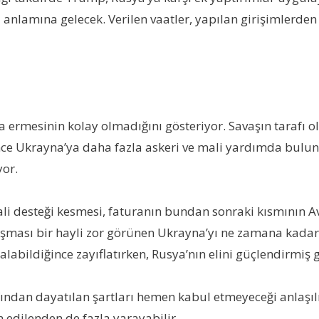
 anlamına gelecek. Verilen vaatler, yapılan girişimlerd
rmesinin kolay olmadığını gösteriyor. Savaşın tarafı olan
ce Ukrayna’ya daha fazla askeri ve mali yardımda bulun
yor.
i desteği kesmesi, faturanın bundan sonraki kısmının A
vuşması bir hayli zor görünen Ukrayna’yı ne zamana kadar 
labildiğince zayıflatırken, Rusya’nın elini güçlendirmiş
fından dayatılan şartları hemen kabul etmeyeceği anlaşıl
edilenden de fazla yarayabilir.