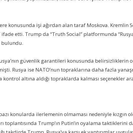
re konusunda işi ağırdan alan taraf Moskova. Kremlin S
ni” ifade etti. Trump da “Truth Social” platformunda “Rus
a bulundu.
ya’nın güvenlik garantileri konusunda belirsizliklerin 
mişti. Rusya ise NATO’nun topraklarına daha fazla yanaş
a kontrol altına aldığı topraklarda kalması seçenekler ar
bazı konularda ilerlemenin olmaması nedeniyle kızgın ol
rı toplantısında Trump’ın Putin’in oyalama taktiklerini d
 takdirde Trump, Rusya’ya karşı ek yaptırımlar uygulayab