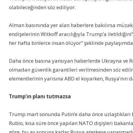
olabileceğinden söz ediliyor.
Alman basınında yer alan haberlere bakılırsa müzake
endişelerinin Witkoff aracılığıyla Trump’a iletildiği
her hafta binlerce insan ölüyor” şeklinde paylaşımd
Daha önce basına yansıyan haberlerde Ukrayna ve Rus
olmadan güvenlik garantileri verilmesinden söz edil
elementlerinin yarısına ABD el koyarken, Rusya’nın d
Trump’ın planı tutmazsa
Trump mart sonunda Putin’e daha önce uzlaştıkları 
Rubio, kısa süre önce yapılan NATO dışişleri bakanla
göre, bu ay sonuna kadar Rusya ateşkese yanaşmadığı