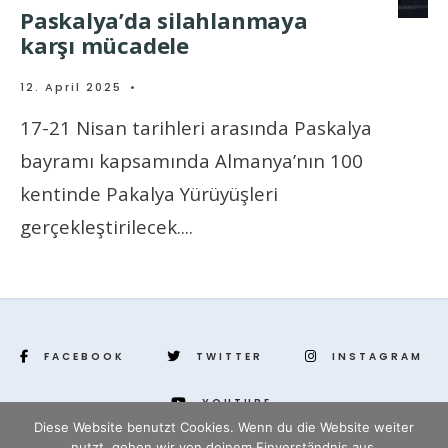
Paskalya’da silahlanmaya
karşı mücadele
12. April 2025
•
17-21 Nisan tarihleri arasında Paskalya
bayramı kapsamında Almanya’nın 100
kentinde Pakalya Yürüyüşleri
gerçekleştirilecek.
...
FACEBOOK
TWITTER
INSTAGRAM
YOUTUBE
Diese Website benutzt Cookies. Wenn du die Website weiter
nutzt, gehen wir von deinem Einverständnis aus.