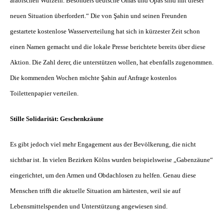
arabischen Wurzeln. Besonders deutsche Omas und Opas sind mit dieser
neuen Situation überfordert.“ Die von Şahin und seinen Freunden
gestartete kostenlose Wasserverteilung hat sich in kürzester Zeit schon
einen Namen gemacht und die lokale Presse berichtete bereits über diese
Aktion. Die Zahl derer, die unterstützen wollen, hat ebenfalls zugenommen.
Die kommenden Wochen möchte Şahin auf Anfrage kostenlos
Toilettenpapier verteilen.
Stille Solidarität: Geschenkzäune
Es gibt jedoch viel mehr Engagement aus der Bevölkerung, die nicht
sichtbar ist. In vielen Bezirken Kölns wurden beispielsweise „Gabenzäune“
eingerichtet, um den Armen und Obdachlosen zu helfen. Genau diese
Menschen trifft die aktuelle Situation am härtesten, weil sie auf
Lebensmittelspenden und Unterstützung angewiesen sind.