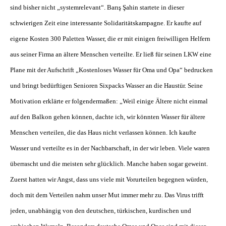
sind bisher nicht „systemrelevant“. Barış Şahin startete in dieser
schwierigen Zeit eine interessante Solidaritätskampagne. Er kaufte auf
eigene Kosten 300 Paletten Wasser, die er mit einigen freiwilligen Helfern
aus seiner Firma an ältere Menschen verteilte. Er ließ für seinen LKW eine
Plane mit der Aufschrift „Kostenloses Wasser für Oma und Opa“ bedrucken
und bringt bedürftigen Senioren Sixpacks Wasser an die Haustür. Seine
Motivation erklärte er folgendermaßen: „Weil einige Ältere nicht einmal
auf den Balkon gehen können, dachte ich, wir könnten Wasser für ältere
Menschen verteilen, die das Haus nicht verlassen können. Ich kaufte
Wasser und verteilte es in der Nachbarschaft, in der wir leben. Viele waren
überrascht und die meisten sehr glücklich. Manche haben sogar geweint.
Zuerst hatten wir Angst, dass uns viele mit Vorurteilen begegnen würden,
doch mit dem Verteilen nahm unser Mut immer mehr zu. Das Virus trifft
jeden, unabhängig von den deutschen, türkischen, kurdischen und