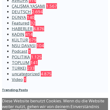
AVRUPA
914
ÇALIŞMA YAŞAMI
1.567
DEUTSCH
2.694
DÜNYA
140
Featured
32
HABERLER
8.876
KADIN
414
KÜLTÜR
679
NSU DAVASI
104
Podcast
1
POLITIKA
1.125
TOPLUM
141
TÜRKEI
233
uncategorized
4.875
Video
1
Trending Posts
Diese Website benutzt Cookies. Wenn du die Website
weiter nutzt, gehen wir von deinem Einverständnis