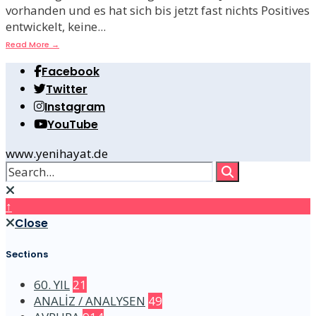
vorhanden und es hat sich bis jetzt fast nichts Positives
entwickelt, keine
...
Read More
→
Facebook
Twitter
Instagram
YouTube
www.yenihayat.de
↑
Close
Sections
60. YIL
21
ANALİZ / ANALYSEN
49