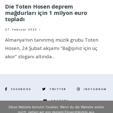
Die Toten Hosen deprem
mağdurları için 1 milyon euro
topladı
27. Februar 2023
•
Almanya’nın tanınmış müzik grubu Toten
Hosen, 24 Şubat akşamı “Bağışınız için üç
akor” sloganı altında
...
FACEBOOK
TWITTER
INSTAGRAM
YOUTUBE
Diese Website benutzt Cookies. Wenn du die Website weiter
nutzt, gehen wir von deinem Einverständnis aus.