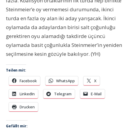
fazla. Koalisyon ortaklarının ilk turda hep birlikte
Steinmeier’e oy vermemesi durumunda, ikinci
turda en fazla oy alan iki aday yarışacak. İkinci
oylamada da adaylardan birisi salt çoğunluğu
gerektiren oyu alamadığı takdirde üçüncü
oylamada basit çoğunlukla Steinmeier’in yeniden
seçilmesine kesin gözüyle bakılıyor. (YH)
Teilen mit:
Facebook
WhatsApp
X
LinkedIn
Telegram
E-Mail
Drucken
Gefällt mir: