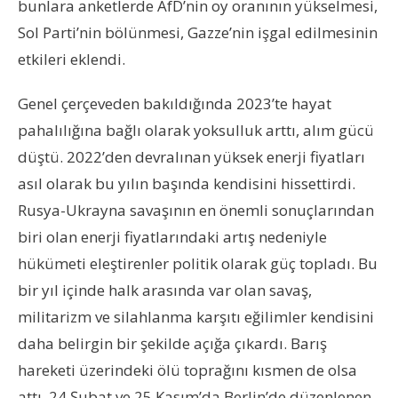
bunlara anketlerde AfD’nin oy oranının yükselmesi,
Sol Parti’nin bölünmesi, Gazze’nin işgal edilmesinin
etkileri eklendi.
Genel çerçeveden bakıldığında 2023’te hayat
pahalılığına bağlı olarak yoksulluk arttı, alım gücü
düştü. 2022’den devralınan yüksek enerji fiyatları
asıl olarak bu yılın başında kendisini hissettirdi.
Rusya-Ukrayna savaşının en önemli sonuçlarından
biri olan enerji fiyatlarındaki artış nedeniyle
hükümeti eleştirenler politik olarak güç topladı. Bu
bir yıl içinde halk arasında var olan savaş,
militarizm ve silahlanma karşıtı eğilimler kendisini
daha belirgin bir şekilde açığa çıkardı. Barış
hareketi üzerindeki ölü toprağını kısmen de olsa
attı, 24 Şubat ve 25 Kasım’da Berlin’de düzenlenen