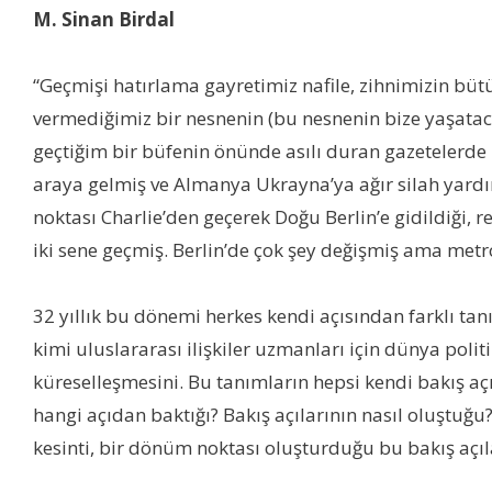
M. Sinan Birdal
“Geçmişi hatırlama gayretimiz nafile, zihnimizin büt
vermediğimiz bir nesnenin (bu nesnenin bize yaşata
geçtiğim bir büfenin önünde asılı duran gazetelerd
araya gelmiş ve Almanya Ukrayna’ya ağır silah yardı
noktası Charlie’den geçerek Doğu Berlin’e gidildiği,
iki sene geçmiş. Berlin’de çok şey değişmiş ama met
32 yıllık bu dönemi herkes kendi açısından farklı tan
kimi uluslararası ilişkiler uzmanları için dünya poli
küreselleşmesini. Bu tanımların hepsi kendi bakış açıs
hangi açıdan baktığı? Bakış açılarının nasıl oluştu
kesinti, bir dönüm noktası oluşturduğu bu bakış açıl