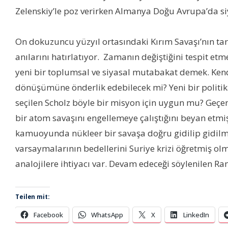
Zelenskiy’le poz verirken Almanya Doğu Avrupa’da si
On dokuzuncu yüzyıl ortasındaki Kırım Savaşı’nın tar
anılarını hatırlatıyor. Zamanın değiştiğini tespit e
yeni bir toplumsal ve siyasal mutabakat demek. Kend
dönüşümüne önderlik edebilecek mi? Yeni bir politika
seçilen Scholz böyle bir misyon için uygun mu? Geçen
bir atom savaşını engellemeye çalıştığını beyan etmiş
kamuoyunda nükleer bir savaşa doğru gidilip gidilme
varsaymalarının bedellerini Suriye krizi öğretmiş olm
analojilere ihtiyacı var. Devam edeceği söylenilen Ra
Teilen mit:
Facebook
WhatsApp
X
LinkedIn