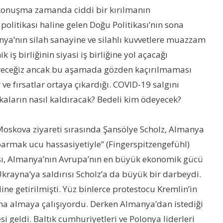
 konuşma zamanda ciddi bir kırılmanın
olitikası haline gelen Doğu Politikası’nın sona
anya’nın silah sanayine ve silahlı kuvvetlere muazzam
iş birliğinin siyasi iş birliğine yol açacağı
öreceğiz ancak bu aşamada gözden kaçırılmaması
ve fırsatlar ortaya çıkardığı. COVID-19 salgını
aların nasıl kaldıracak? Bedeli kim ödeyecek?
i Moskova ziyareti sırasında Şansölye Scholz, Almanya
“parmak ucu hassasiyetiyle” (Fingerspitzengefühl)
rısı, Almanya’nın Avrupa’nın en büyük ekonomik gücü
krayna’ya saldırısı Scholz’a da büyük bir darbeydi.
ine getirilmişti. Yüz binlerce protestocu Kremlin’in
na almaya çalışıyordu. Derken Almanya’dan istediği
geldi. Baltık cumhuriyetleri ve Polonya liderleri