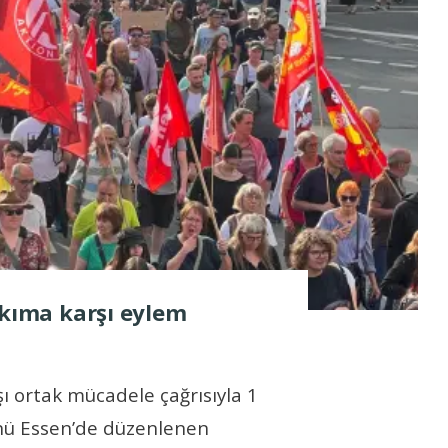
ıkıma karşı eylem
şı ortak mücadele çağrısıyla 1
nü Essen’de düzenlenen