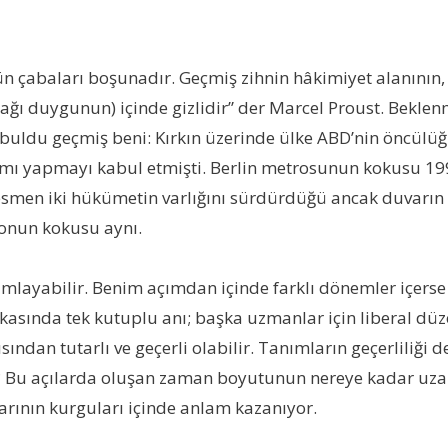
ün çabaları boşunadır. Geçmiş zihnin hâkimiyet alanının,
cağı duygunun) içinde gizlidir” der Marcel Proust. Bekl
e buldu geçmiş beni: Kırkın üzerinde ülke ABD’nin öncü
mı yapmayı kabul etmişti. Berlin metrosunun kokusu 1990
 resmen iki hükümetin varlığını sürdürdüğü ancak duvarın 
ronun kokusu aynı.
ımlayabilir. Benim açımdan içinde farklı dönemler içerse d
tikasında tek kutuplu anı; başka uzmanlar için liberal düz
ından tutarlı ve geçerli olabilir. Tanımların geçerliliği 
ğu? Bu açılarda oluşan zaman boyutunun nereye kadar uza
arının kurguları içinde anlam kazanıyor.