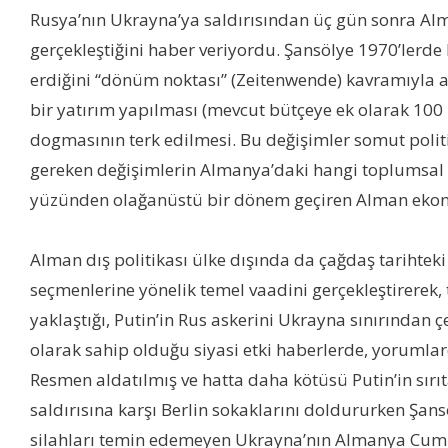
Rusya’nın Ukrayna’ya saldırısından üç gün sonra Alm
gerçekleştiğini haber veriyordu. Şansölye 1970’lerde 
erdiğini “dönüm noktası” (Zeitenwende) kavramıyla açı
bir yatırım yapılması (mevcut bütçeye ek olarak 100 mi
dogmasının terk edilmesi. Bu değişimler somut pol
gereken değişimlerin Almanya’daki hangi toplumsal sını
yüzünden olağanüstü bir dönem geçiren Alman ekonom
Alman dış politikası ülke dışında da çağdaş tarihteki
seçmenlerine yönelik temel vaadini gerçekleştirerek, 
yaklaştığı, Putin’in Rus askerini Ukrayna sınırında
olarak sahip olduğu siyasi etki haberlerde, yorumlar
Resmen aldatılmış ve hatta daha kötüsü Putin’in sırıt
saldırısına karşı Berlin sokaklarını doldururken Şa
silahları temin edemeyen Ukrayna’nın Almanya Cumhur