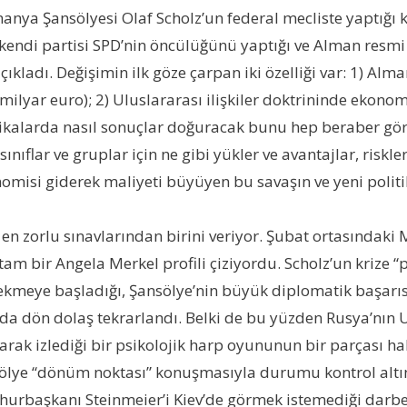
anya Şansölyesi Olaf Scholz’un federal mecliste yaptığı
kendi partisi SPD’nin öncülüğünü yaptığı ve Alman resmi p
kladı. Değişimin ilk göze çarpan iki özelliği var: 1) Alm
lyar euro); 2) Uluslararası ilişkiler doktrininde ekonomik 
itikalarda nasıl sonuçlar doğuracak bunu hep beraber g
flar ve gruplar için ne gibi yükler ve avantajlar, riskler 
isi giderek maliyeti büyüyen bu savaşın ve yeni politik
 en zorlu sınavlarından birini veriyor. Şubat ortasındak
tam bir Angela Merkel profili çiziyordu. Scholz’un krize 
n çekmeye başladığı, Şansölye’nin büyük diplomatik başa
da dön dolaş tekrarlandı. Belki de bu yüzden Rusya’nın U
arak izlediği bir psikolojik harp oyununun bir parçası hal
nsölye “dönüm noktası” konuşmasıyla durumu kontrol altı
başkanı Steinmeier’i Kiev’de görmek istemediği darbesi 