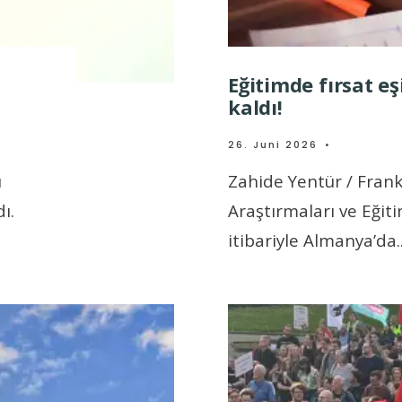
Eğitimde fırsat eş
kaldı!
26. Juni 2026
•
ı
Zahide Yentür / Frank
ı.
Araştırmaları ve Eğitim
itibariyle Almanya’da
.