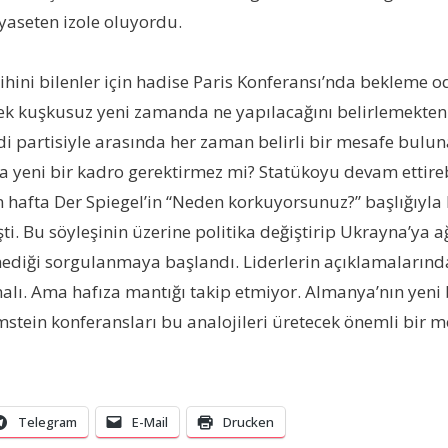
yaseten izole oluyordu.
ihini bilenler için hadise Paris Konferansı’nda bekleme 
tmek kuşkusuz yeni zamanda ne yapılacağını belirlemekten
i partisiyle arasında her zaman belirli bir mesafe bulun
 yeni bir kadro gerektirmez mi? Statükoyu devam ettireb
 hafta Der Spiegel’in “Neden korkuyorsunuz?” başlığıyla
ti. Bu söyleşinin üzerine politika değiştirip Ukrayna’ya a
diği sorgulanmaya başlandı. Liderlerin açıklamalarında k
alı. Ama hafıza mantığı takip etmiyor. Almanya’nın yeni bi
mstein konferansları bu analojileri üretecek önemli bir m
Telegram
E-Mail
Drucken