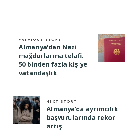
geladen …
PREVIOUS STORY
Almanya’dan Nazi
mağdurlarına telafi:
50 binden fazla kişiye
vatandaşlık
NEXT STORY
Almanya’da ayrımcılık
başvurularında rekor
artış