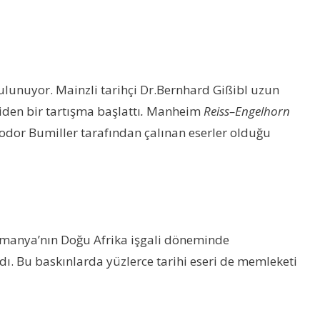
ulunuyor. Mainzli tarihçi Dr.Bernhard Gißibl uzun
iden bir tartışma başlattı
.
Manheim
Reiss
–
Engelhorn
odor Bumiller tarafından çalınan eserler olduğu
Almanya’nın Doğu Afrika işgali döneminde
ı. Bu baskınlarda yüzlerce tarihi eseri de memleketi