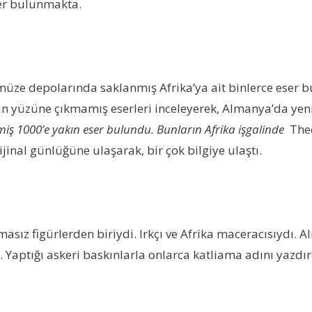
ser bulunmakta.
üze depolarında saklanmış Afrika’ya ait binlerce eser b
gün yüzüne çıkmamış eserleri inceleyerek, Almanya’da yen
ş 1000’e yakın eser bulundu. Bunların Afrika işgalinde
The
ijinal günlüğüne ulaşarak, bir çok bilgiye ulaştı.
sız figürlerden biriydi. Irkçı ve Afrika maceracısıydı. 
aptığı askeri baskınlarla onlarca katliama adını yazdırd