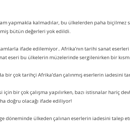
iam yapmakla kalmadılar, bu ülkelerden paha biçilmez san
kmiş bütün değerleri yok edildi.
kamlarla ifade edilemiyor.. Afrika’nın tarihi sanat eser
at eseri bu ülkelerin müzelerinde sergilenirken bir kısmı
 bir çok tarihçi Afrika’dan çalınmış eserlerin iadesini tar
si için bir çok çalışma yapılırken, bazı istisnalar hariç d
a doğru olacağı ifade ediliyor!
döneminde ülkeden çalınan eserlerin iadesini talep etm