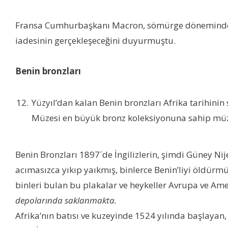
Fransa Cumhurbaşkanı Macron, sömürge döneminden kalm
iadesinin gerçekleşeceğini duyurmuştu.
Benin bronzları
Yüzyıl’dan kalan Benin bronzları Afrika tarihinin
Müzesi en büyük bronz koleksiyonuna sahip müze
Benin Bronzları 1897´de İngilizlerin, şimdi Güney Nij
acımasızca yıkıp yaıkmış, binlerce Benin’liyi öldürmü
binleri bulan bu plakalar ve heykeller Avrupa ve Am
depolarında saklanmakta.
Afrika’nın batısı ve kuzeyinde 1524 yılında başlayan