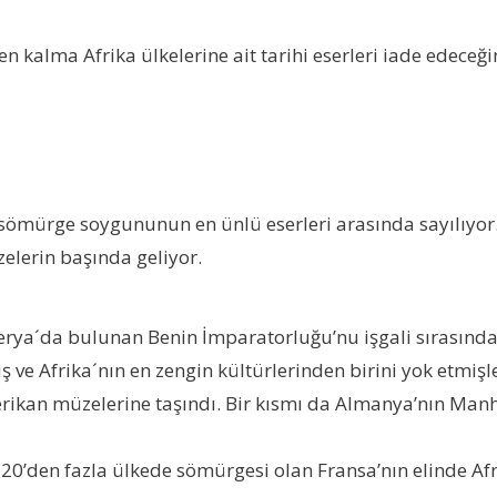
a Afrika ülkelerine ait tarihi eserleri iade edeceğini 
 sömürge soygununun en ünlü eserleri arasında sayılıyor. 
lerin başında geliyor.
erya´da bulunan Benin İmparatorluğu’nu işgali sırasında e
ş ve Afrika´nın en zengin kültürlerinden birini yok etmişl
erikan müzelerine taşındı. Bir kısmı da Almanya’nın Ma
, 20’den fazla ülkede sömürgesi olan Fransa’nın elinde Af