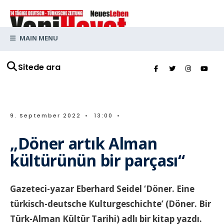
MAIN MENU
Sitede ara
9. September 2022
•
13:00
•
„Döner artık Alman
kültürünün bir parçası“
Gazeteci-yazar Eberhard Seidel ‘Döner. Eine
türkisch-deutsche Kulturgeschichte’ (Döner. Bir
Türk-Alman Kültür Tarihi) adlı bir kitap yazdı.