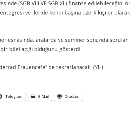
sinde (SGB VIII VE SGB XII) finanse edilebileceğini 
ntegresi ve ileride kendi başına özerk kişiler olara
er esnasında, aralarda ve seminer sonunda sorulan bi
ir bilgi açığı olduğunu gösterdi.
derrad Frauencafe” de tekrarlanacak. (YH)
Telegram
E-Mail
Drucken