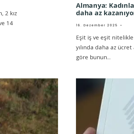
Almanya: Kadınla
daha az kazanıyo
, 2 kız
ve 14
16. Dezember 2025
•
Eşit iş ve eşit niteli
yılında daha az ücret a
göre bunun
...