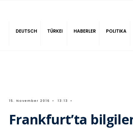
Sitede ara
DEUTSCH
TÜRKEI
HABERLER
POLITIKA
15. November 2016
•
13:13
•
Frankfurt’ta bilgil