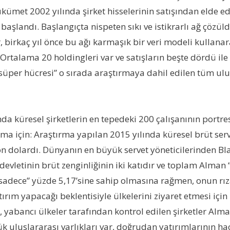
kümet 2002 yılında şirket hisselerinin satışından elde ed
landı. Başlangıçta nispeten sıkı ve istikrarlı ağ çözüldü
, birkaç yıl önce bu ağı karmaşık bir veri modeli kullana
it. Ortalama 20 holdingleri var ve satışların beşte dördü
 “süper hücresi” o sırada araştırmaya dahil edilen tüm ulu
a küresel şirketlerin en tepedeki 200 çalışanının portres
ma için: Araştırma yapılan 2015 yılında küresel brüt serv
yon dolardı. Dünyanın en büyük servet yöneticilerinden B
devletinin brüt zenginliğinin iki katıdır ve toplam Alman “
in “sadece” yüzde 5,17’sine sahip olmasına rağmen, onun 
ırım yapacağı beklentisiyle ülkelerini ziyaret etmesi iç
, yabancı ülkeler tarafından kontrol edilen şirketler Alm
 uluslararası varlıkları var, doğrudan yatırımlarının ha