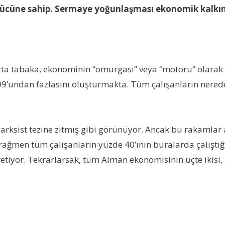
ücüne sahip. Sermaye yoğunlaşması ekonomik kalkınma
rta tabaka, ekonominin “omurgası” veya “motoru” olarak a
e 99’undan fazlasını oluşturmakta. Tüm çalışanların nered
ksist tezine zıtmış gibi görünüyor. Ancak bu rakamlar a
rağmen tüm çalışanların yüzde 40’ının buralarda çalıştı
tiyor. Tekrarlarsak, tüm Alman ekonomisinin üçte ikisi,