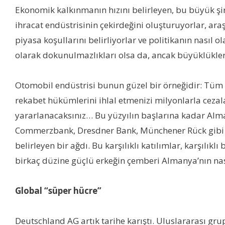
Ekonomik kalkınmanın hızını belirleyen, bu büyük şirk
ihracat endüstrisinin çekirdeğini oluşturuyorlar, araşt
piyasa koşullarını belirliyorlar ve politikanın nasıl 
olarak dokunulmazlıkları olsa da, ancak büyüklükleri 
Otomobil endüstrisi bunun güzel bir örneğidir: Tüm 
rekabet hükümlerini ihlal etmenizi milyonlarla ceza
yararlanacaksınız… Bu yüzyılın başlarına kadar Alma
Commerzbank, Dresdner Bank, Münchener Rück gibi fi
belirleyen bir ağdı. Bu karşılıklı katılımlar, karşılık
birkaç düzine güçlü erkeğin çemberi Almanya’nın nasıl
Global “süper hücre”
Deutschland AG artık tarihe karıştı. Uluslararası grup