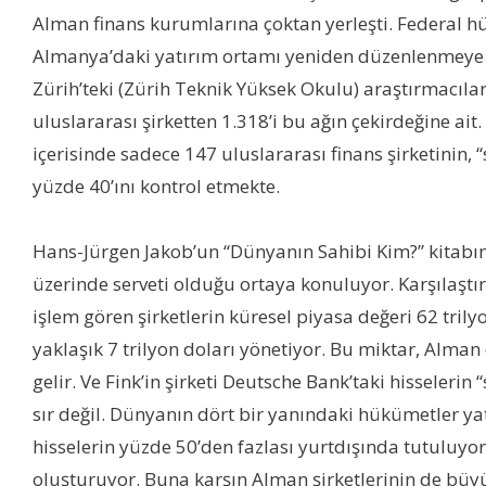
Alman finans kurumlarına çoktan yerleşti. Federal hü
Almanya’daki yatırım ortamı yeniden düzenlenmeye baş
Zürih’teki (Zürih Teknik Yüksek Okulu) araştırmacılar
uluslararası şirketten 1.318’i bu ağın çekirdeğine a
içerisinde sadece 147 uluslararası finans şirketinin,
yüzde 40’ını kontrol etmekte.
Hans-Jürgen Jakob’un “Dünyanın Sahibi Kim?” kitabınd
üzerinde serveti olduğu ortaya konuluyor. Karşılaştır
işlem gören şirketlerin küresel piyasa değeri 62 tril
yaklaşık 7 trilyon doları yönetiyor. Bu miktar, Alman 
gelir. Ve Fink’in şirketi Deutsche Bank’taki hisseler
sır değil. Dünyanın dört bir yanındaki hükümetler yat
hisselerin yüzde 50’den fazlası yurtdışında tutuluyor
oluşturuyor. Buna karşın Alman şirketlerinin de büyük