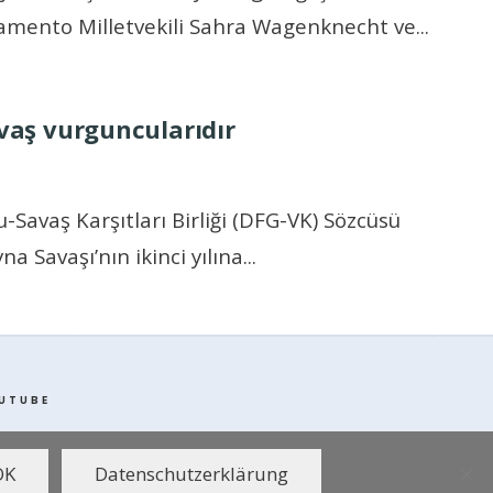
lamento Milletvekili Sahra Wagenknecht ve
...
avaş vurguncularıdır
-Savaş Karşıtları Birliği (DFG-VK) Sözcüsü
na Savaşı’nın ikinci yılına
...
UTUBE
OK
Datenschutzerklärung