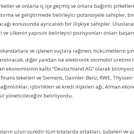
etler ve onlarla iç içe geçmiş ve onlara bağımlı şirketler
ırma ve geliştirmede belirleyici potansiyele sahipler, binl
olacağı konusunda ayrıcalıklı bir ilişkiye sahipler. Ulusla
ve ülkenin yapısını belirleyici pozisyonları onları başarı
skandallara ve işlenen suçlara rağmen, hükümetlerin şım
landıracak, diğer yandan ise elektronik otomobil üretimi
n ekonomisinin kalbi “Deutschland AG” olarak biliniyord
nans tekelleri ve Siemens, Daimler-Benz, RWE, Thyssen v
lı bağımlılıklar, işbirlikleri ve kredi ilişkileri ağı, Alma
 yöneticileceğini belirliyordu.
ların uzun süredir tüm kıtalarda ortakları, şubeleri ve ya