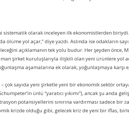
 sistematik olarak inceleyen ilk ekonomistlerden biriydi
a ölüme yol açar,” diye yazdı. Aslında ise odakların sayıla
leceğini açıklamanın tek yolu budur. Her şeyden önce, Mar
aman şirket kuruluşlarıyla ilişkili olan yeni ürünlere yol
oğunlaşma aşamalarına ek olarak, yoğunlaşmaya karşı eği
 – çok sayıda yeni şirketle yeni bir ekonomik sektör ortaya
. Schumpeter’in ünlü “yaratıcı yıkımı”), ancak şu anda g
ntrasyon potansiyellerini sınırına vardırması sadece bir 
ik krizde olduğu gibi, gelecek kriz de yeni bir iflas, bi