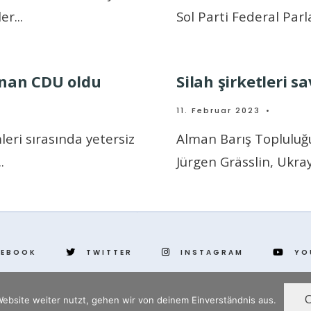
ler
...
Sol Parti Federal Par
anan CDU oldu
Silah şirketleri s
11. Februar 2023
•
leri sırasında yetersiz
Alman Barış Topluluğu
..
Jürgen Grässlin, Ukray
CEBOOK
TWITTER
INSTAGRAM
YO
ebsite weiter nutzt, gehen wir von deinem Einverständnis aus.