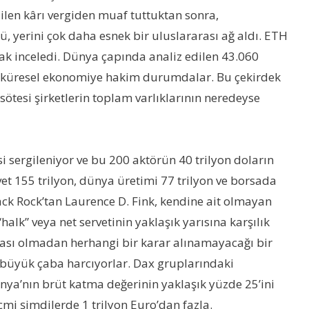
ilen kârı vergiden muaf tuttuktan sonra,
, yerini çok daha esnek bir uluslararası ağ aldı. ETH
rak inceledi. Dünya çapında analiz edilen 43.060
 ile küresel ekonomiye hakim durumdalar. Bu çekirdek
sötesi şirketlerin toplam varlıklarının neredeyse
i sergileniyor ve bu 200 aktörün 40 trilyon doların
et 155 trilyon, dünya üretimi 77 trilyon ve borsada
lack Rock’tan Laurence D. Fink, kendine ait olmayan
halk” veya net servetinin yaklaşık yarısına karşılık
rızası olmadan herhangi bir karar alınamayacağı bir
in büyük çaba harcıyorlar. Dax gruplarındaki
anya’nın brüt katma değerinin yaklaşık yüzde 25’ini
cmi şimdilerde 1 trilyon Euro’dan fazla.