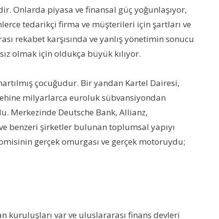
dir. Onlarda piyasa ve finansal güç yoğunlaşıyor,
erce tedarikçi firma ve müşterileri için şartları ve
rarası rekabet karşısında ve yanlış yönetimin sonucu
sız olmak için oldukça büyük kılıyor.
artılmış çocuğudur. Bir yandan Kartel Dairesi,
 lehine milyarlarca euroluk sübvansiyondan
u. Merkezinde Deutsche Bank, Allianz,
e benzeri şirketler bulunan toplumsal yapıyı
n ekonomisinin gerçek omurgası ve gerçek motoruydu;
n kuruluşları var ve uluslararası finans devleri