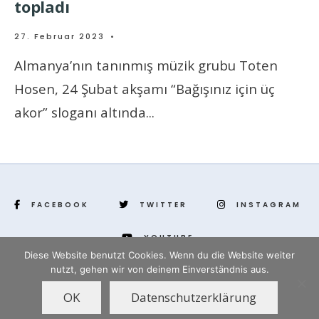
topladı
27. Februar 2023
•
Almanya’nın tanınmış müzik grubu Toten
Hosen, 24 Şubat akşamı “Bağışınız için üç
akor” sloganı altında
...
FACEBOOK
TWITTER
INSTAGRAM
YOUTUBE
Diese Website benutzt Cookies. Wenn du die Website weiter
nutzt, gehen wir von deinem Einverständnis aus.
www.yenihayat.de
OK
Datenschutzerklärung