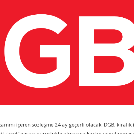
ır zammı içeren sözleşme 24 ay geçerli olacak. DGB, kiralık
işe eşit ücret” yasası yürürlükte olmasına karşın uygulan