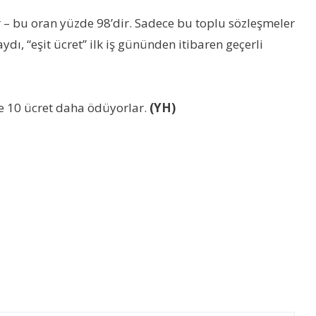
r – bu oran yüzde 98’dir. Sadece bu toplu sözleşmeler
dı, “eşit ücret” ilk iş gününden itibaren geçerli
zde 10 ücret daha ödüyorlar.
(YH)