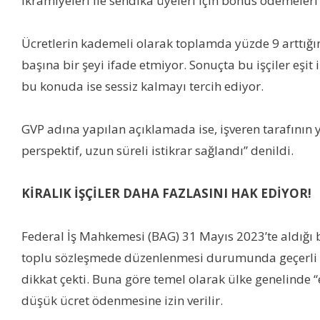
ikramiyeleri ile sendika üyeleri için bonus ödemeleri
Ücretlerin kademeli olarak toplamda yüzde 9 arttığını 
başına bir şeyi ifade etmiyor. Sonuçta bu işçiler eşi
bu konuda ise sessiz kalmayı tercih ediyor.
GVP adına yapılan açıklamada ise, işveren tarafının ya
perspektif, uzun süreli istikrar sağlandı” denildi.
KİRALIK İŞÇİLER DAHA FAZLASINI HAK EDİYOR!
Federal İş Mahkemesi (BAG) 31 Mayıs 2023’te aldığı bir
toplu sözleşmede düzenlenmesi durumunda geçerli 
dikkat çekti. Buna göre temel olarak ülke genelinde “eş
düşük ücret ödenmesine izin verilir.