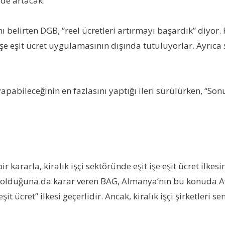
 de artacak.
belirten DGB, “reel ücretleri artırmayı başardık” diyor. K
t işe eşit ücret uygulamasının dışında tutuluyorlar. Ayrı
pabileceğinin en fazlasını yaptığı ileri sürülürken, “Sonu
 kararla, kiralık işçi sektöründe eşit işe eşit ücret ilke
olduğuna da karar veren BAG, Almanya’nın bu konuda A
it ücret” ilkesi geçerlidir. Ancak, kiralık işçi şirketleri