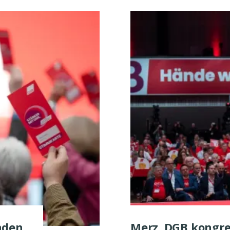
nden
Merz, DGB kongre