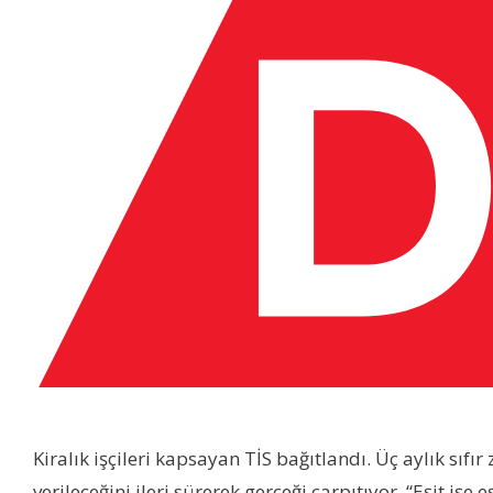
Kiralık işçileri kapsayan TİS bağıtlandı. Üç aylık sıf
verileceğini ileri sürerek gerçeği çarpıtıyor. “Eşit 