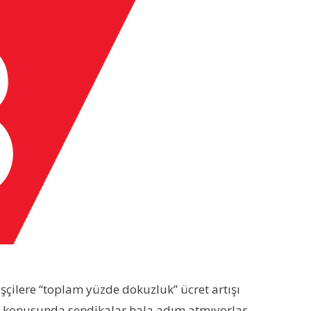
 işçilere “toplam yüzde dokuzluk” ücret artışı
ması konusunda sendikalar hala adım atmıyorlar.