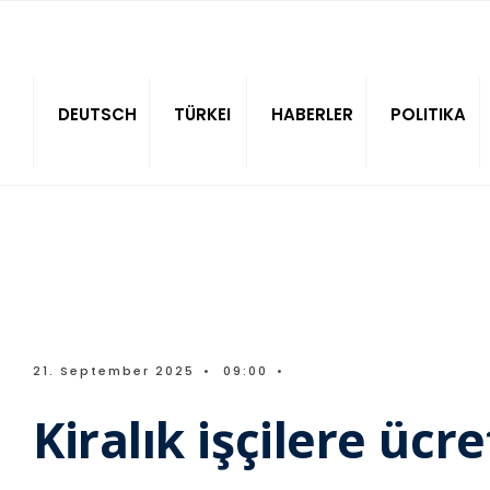
Sitede ara
DEUTSCH
TÜRKEI
HABERLER
POLITIKA
21. September 2025
•
09:00
•
Kiralık işçilere üc