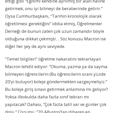
ettiği gibi “Eğitimi kendine ayrılmış bir alan haline
getirmek, onu iyi bilmeyi de beraberinde getirir.”
Oysa Cumhurbaşkanı, “Tarihin kronolojik olarak
öğretilmesi gerektiğini” iddia etmiş, Öğretmenler
Derneği de bunun zaten çok uzun zamandır böyle
olduğuna dikkat çekmişti… Söz konusu Macron ise
diğer her şey de aynı seviyede.
“Temel bilgileri” öğretme nakaratını tekrarlayan
Macron tehdit ediyor: “Okuma, yazma ya da sayma
bilmeyen öğrencilerin (Bu öğrencilerin oranı yüzde
20’yi buluyor) koleje göndermekten vazgeçmeliyiz.”
Bu koleje giriş sınavı getirmek anlamına mı geliyor?
Yoksa ilkokulda daha fazla sınıf tekrarı mı
yapılacak? Dahası, “Çok fazla tatil var ve günler çok
dolu.” Çözümü: “20 Ağustos’tan itibaren en