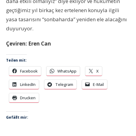
daha etkili olmalıyız” diye ekliyor ve hükümetin
geçtiğimiz yıl birkaç kez ertelenen konuyla ilgili
yasa tasarısını “sonbaharda” yeniden ele alacağını
duyuruyor.
Çeviren: Eren Can
Teilen mit:
Facebook
WhatsApp
X
LinkedIn
Telegram
E-Mail
Drucken
Gefällt mir: