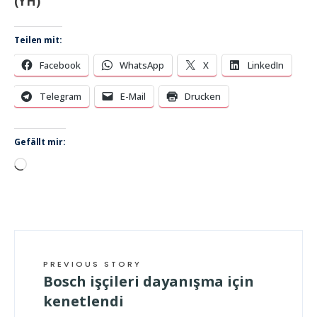
(YH)
Teilen mit:
Facebook
WhatsApp
X
LinkedIn
Telegram
E-Mail
Drucken
Gefällt mir:
Wird
geladen …
PREVIOUS STORY
Bosch işçileri dayanışma için
kenetlendi