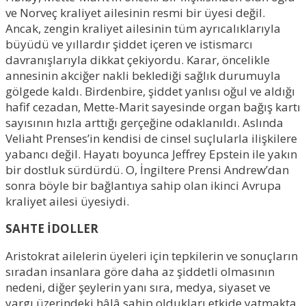
ve Norveç kraliyet ailesinin resmi bir üyesi değil.
Ancak, zengin kraliyet ailesinin tüm ayrıcalıklarıyla
büyüdü ve yıllardır şiddet içeren ve istismarcı
davranışlarıyla dikkat çekiyordu. Karar, öncelikle
annesinin akciğer nakli beklediği sağlık durumuyla
gölgede kaldı. Birdenbire, şiddet yanlısı oğul ve aldığı
hafif cezadan, Mette-Marit sayesinde organ bağış kartı
sayısının hızla arttığı gerçeğine odaklanıldı. Aslında
Veliaht Prenses’in kendisi de cinsel suçlularla ilişkilere
yabancı değil. Hayatı boyunca Jeffrey Epstein ile yakın
bir dostluk sürdürdü. O, İngiltere Prensi Andrew’dan
sonra böyle bir bağlantıya sahip olan ikinci Avrupa
kraliyet ailesi üyesiydi.
SAHTE İDOLLER
Aristokrat ailelerin üyeleri için tepkilerin ve sonuçların
sıradan insanlara göre daha az şiddetli olmasının
nedeni, diğer şeylerin yanı sıra, medya, siyaset ve
yargı üzerindeki hâlâ sahip oldukları etkide yatmakta.