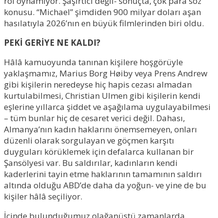
rol oynamıyor. Şaşırtıcı değil- sonuçta, çok para söz
konusu. “Michael” şimdiden 900 milyar doları aşan
hasılatıyla 2026’nın en büyük filmlerinden biri oldu.
PEKİ GERİYE NE KALDI?
Hâlâ kamuoyunda tanınan kişilere hoşgörüyle
yaklaşmamız, Marius Borg Høiby veya Prens Andrew
gibi kişilerin neredeyse hiç hapis cezası almadan
kurtulabilmesi, Christian Ulmen gibi kişilerin kendi
eşlerine yıllarca şiddet ve aşağılama uygulayabilmesi
– tüm bunlar hiç de cesaret verici değil. Dahası,
Almanya’nın kadın haklarını önemsemeyen, onları
düzenli olarak sorgulayan ve göçmen karşıtı
duyguları körüklemek için defalarca kullanan bir
Şansölyesi var. Bu saldırılar, kadınların kendi
kaderlerini tayin etme haklarının tamamının saldırı
altında olduğu ABD’de daha da yoğun- ve yine de bu
kişiler hâlâ seçiliyor.
İçinde bulunduğumuz olağanüstü zamanlarda,