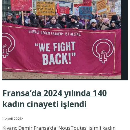
Fransa’da 2024 yılında 140
kadın cinayeti işlendi
1. April 2025
•
Kıvanç Demir Fransa’da ‘NousToutes’ isimli kadın