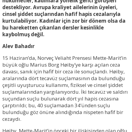
hükümetler, kadınlara yönelik gerici görüşleri
destekliyor. Avrupa kraliyet ailelerinin üyeleri,
cinsel şiddet suçlarından hafif hapis cezalarıyla
kurtulabiliyor. Kadınlar için zor bir dönem olsa da
bu hareketten çıkarılan dersler kesinlikle
kaybolmuş değil.
Alev Bahadır
15 Haziran’da, Norveç Veliaht Prensesi Mette-Marit’in
büyük oğlu Marius Borg Høiby’ye karşı açılan ceza
davası, sanık için hafif bir ceza ile sonuçlandı. Høiby,
aralarında dört tecavüz suçlamasının da bulunduğu
çeşitli uyuşturucu kullanımı, fiziksel ve cinsel şiddet
suçlamalarından yargılanıyordu. İki tecavüz ve saldırı
suçundan suçlu bulunarak dört yıl hapis cezasına
çarptırıldı; bu, 40 suçlamadan 34’ünden suçlu
bulunduğu göz önüne alındığında nispeten hafif bir
cezaydı.
Høiby, Mette-Marit’in önceki bir ilişkisinden olan oğlu