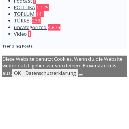
Podcast
1
POLITIKA
1.125
TOPLUM
141
TÜRKEI
233
uncategorized
4.875
Video
1
Trending Posts
Diese Website benutzt Cookies. Wenn du die Website
weiter nutzt, gehen wir von deinem Einverständnis
aus.
OK
Datenschutzerklärung