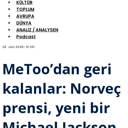
KÜLTÜR
TOPLUM
AVRUPA
DÜNYA
ANALİZ / ANALYSEN
Podcast
26. Juni 2026
•
10:39
•
MeToo’dan geri
kalanlar: Norveç
prensi, yeni bir
Michael Jackson