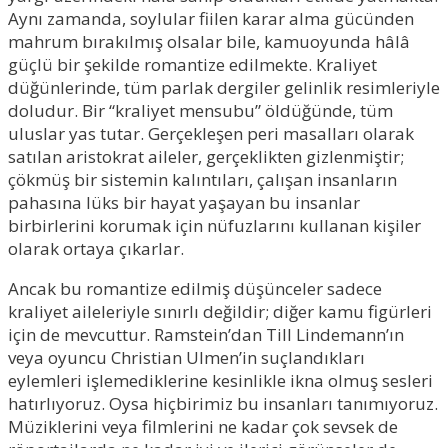
Aynı zamanda, soylular fiilen karar alma gücünden
mahrum bırakılmış olsalar bile, kamuoyunda hâlâ
güçlü bir şekilde romantize edilmekte. Kraliyet
düğünlerinde, tüm parlak dergiler gelinlik resimleriyle
doludur. Bir “kraliyet mensubu” öldüğünde, tüm
uluslar yas tutar. Gerçekleşen peri masalları olarak
satılan aristokrat aileler, gerçeklikten gizlenmiştir;
çökmüş bir sistemin kalıntıları, çalışan insanların
pahasına lüks bir hayat yaşayan bu insanlar
birbirlerini korumak için nüfuzlarını kullanan kişiler
olarak ortaya çıkarlar.
Ancak bu romantize edilmiş düşünceler sadece
kraliyet aileleriyle sınırlı değildir; diğer kamu figürleri
için de mevcuttur. Ramstein’dan Till Lindemann’ın
veya oyuncu Christian Ulmen’in suçlandıkları
eylemleri işlemediklerine kesinlikle ikna olmuş sesleri
hatırlıyoruz. Oysa hiçbirimiz bu insanları tanımıyoruz.
Müziklerini veya filmlerini ne kadar çok sevsek de