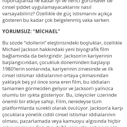
röportajlarda ne kadar iyi ve ilerici görünseler de
cinsel şiddet uygulamayacaklarını nasıl
varsayabiliriz? Özellikle de güç istismarını açıkça
gösteren bu kadar çok belgelenmiş vaka varken.
YORUMSUZ: “MİCHAEL”
Bu sözde “idollerin” eleştirisindeki boşluklar, özellikle
Michael Jackson hakkındaki yeni biyografik film
bağlamında da belirgindir. Jackson’ın kariyerinin
başlangıcından, çocukluk döneminden başlayıp
1980’lerin sonlarında, kariyerinin zirvesinde ve ilk
cinsel istismar iddialarının ortaya çıkmasından
yaklaşık beş yıl önce sona eren film, bu iddiaları
tamamen görmezden geliyor ve Jackson’ı yalnızca
olumlu bir ışıkta gösteriyor. Bu, izleyiciler üzerinde
önemli bir etkiye sahip. Film, neredeyse tüm
platformlarda sürekli olarak övülüyor. Jackson’a karşı
çocuklara yönelik ciddi cinsel istismar iddialarının
olması, pazarlamada veya kamuoyu algısında hiçbir