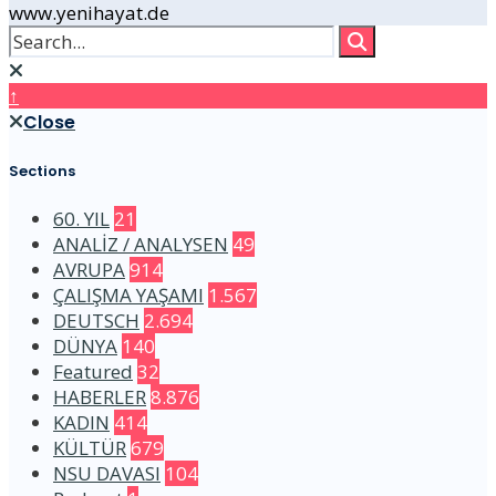
www.yenihayat.de
↑
Close
Sections
60. YIL
21
ANALİZ / ANALYSEN
49
AVRUPA
914
ÇALIŞMA YAŞAMI
1.567
DEUTSCH
2.694
DÜNYA
140
Featured
32
HABERLER
8.876
KADIN
414
KÜLTÜR
679
NSU DAVASI
104