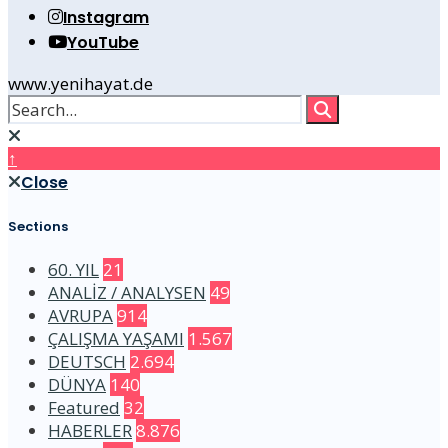
Instagram
YouTube
www.yenihayat.de
↑
Close
Sections
60. YIL
21
ANALİZ / ANALYSEN
49
AVRUPA
914
ÇALIŞMA YAŞAMI
1.567
DEUTSCH
2.694
DÜNYA
140
Featured
32
HABERLER
8.876