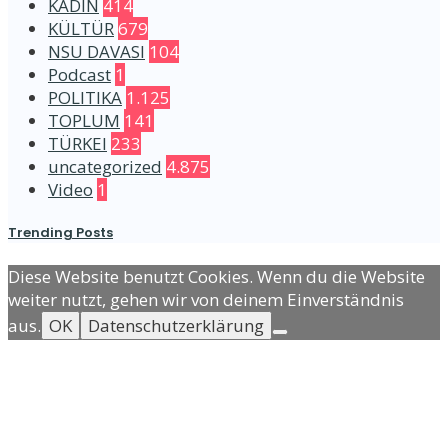
KADIN
414
KÜLTÜR
679
NSU DAVASI
104
Podcast
1
POLITIKA
1.125
TOPLUM
141
TÜRKEI
233
uncategorized
4.875
Video
1
Trending Posts
Diese Website benutzt Cookies. Wenn du die Website
weiter nutzt, gehen wir von deinem Einverständnis
aus.
OK
Datenschutzerklärung