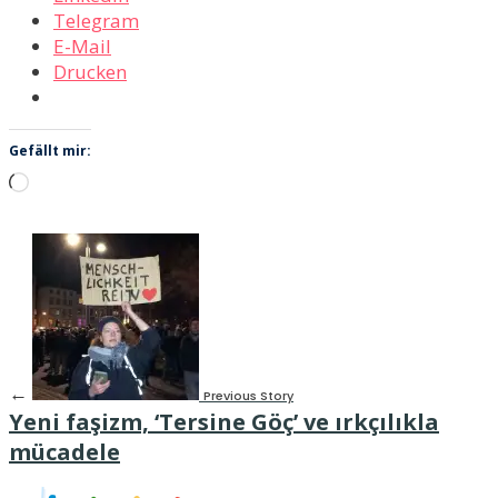
Telegram
E-Mail
Drucken
Gefällt mir:
Wird
geladen …
←
Previous Story
Yeni faşizm, ‘Tersine Göç’ ve ırkçılıkla
mücadele