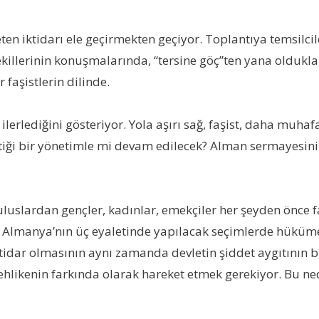
seten iktidarı ele geçirmekten geçiyor. Toplantıya temsilc
killerinin konuşmalarında, “tersine göç”ten yana olduklar
 faşistlerin dilinde.
lerlediğini gösteriyor. Yola aşırı sağ, faşist, daha muhafa
tiği bir yönetimle mi devam edilecek? Alman sermayesinin
luslardan gençler, kadınlar, emekçiler her şeyden önce f
oğu Almanya’nın üç eyaletinde yapılacak seçimlerde hükü
ktidar olmasının aynı zamanda devletin şiddet aygıtını
tehlikenin farkında olarak hareket etmek gerekiyor. Bu n