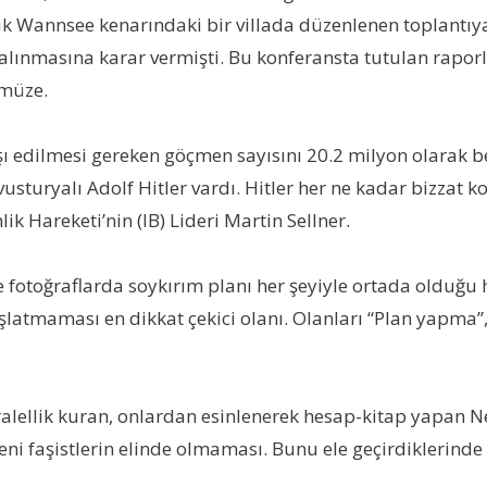
yük Wannsee kenarındaki bir villada düzenlenen toplantıy
ınmasına karar vermişti. Bu konferansta tutulan raporla
 müze.
ışı edilmesi gereken göçmen sayısını 20.2 milyon olarak be
vusturyalı Adolf Hitler vardı. Hitler her ne kadar bizzat
ik Hareketi’nin (IB) Lideri Martin Sellner.
e fotoğraflarda soykırım planı her şeyiyle ortada olduğu
latmaması en dikkat çekici olanı. Olanları “Plan yapma”,
aralellik kuran, onlardan esinlenerek hesap-kitap yapan 
yeni faşistlerin elinde olmaması. Bunu ele geçirdiklerind