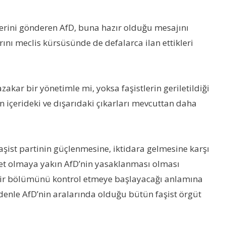
ilerini gönderen AfD, buna hazır olduğu mesajını
ını meclis kürsüsünde de defalarca ilan ettikleri
zakar bir yönetimle mi, yoksa faşistlerin geriletildiği
 içerideki ve dışarıdaki çıkarları mevcuttan daha
aşist partinin güçlenmesine, iktidara gelmesine karşı
met olmaya yakın AfD’nin yasaklanması olması
n bir bölümünü kontrol etmeye başlayacağı anlamına
edenle AfD’nin aralarında olduğu bütün faşist örgüt