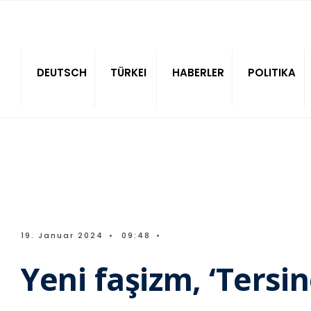
Sitede ara
DEUTSCH
TÜRKEI
HABERLER
POLITIKA
19. Januar 2024
•
09:48
•
Yeni faşizm, ‘Tersi