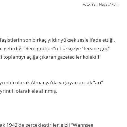
Foto: Yeni Hayat / Köln
şistlerin son birkaç yıldır yüksek sesle ifade ettiği,
e getirdiği “Remigration”u Türkçe’ye “tersine göç”
oplantıyı açığa çıkaran gazeteciler kolektifi
ayrıntılı olarak Almanya’da yaşayan ancak “ari”
ıntılı olarak ele alınmış.
ak 1942’de gerçekleştirilen gizli “Wannsee