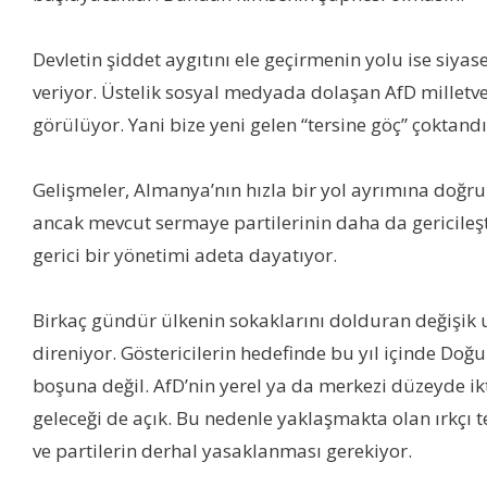
Devletin şiddet aygıtını ele geçirmenin yolu ise siya
veriyor. Üstelik sosyal medyada dolaşan AfD milletve
görülüyor. Yani bize yeni gelen “tersine göç” çoktandır
Gelişmeler, Almanya’nın hızla bir yol ayrımına doğru i
ancak mevcut sermaye partilerinin daha da gericileş
gerici bir yönetimi adeta dayatıyor.
Birkaç gündür ülkenin sokaklarını dolduran değişik u
direniyor. Göstericilerin hedefinde bu yıl içinde D
boşuna değil. AfD’nin yerel ya da merkezi düzeyde i
geleceği de açık. Bu nedenle yaklaşmakta olan ırkçı 
ve partilerin derhal yasaklanması gerekiyor.