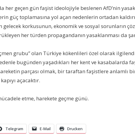
a her geçen gün faşist ideolojiyle beslenen AfD’nin yasa
lerin güç toplamasına yol açan nedenlerin ortadan kaldır
n gelecek korkusunun, ekonomik ve sosyal sorunların çö
körükleyen her türden propagandanın yasaklanması da şar
en grubu” olan Türkiye kökenlileri özel olarak ilgilendir
enle bugünden yaşadıkları her kent ve kasabalarda faşi
areketin parçası olmak, bir taraftan faşistlere anlamlı bir 
 kapıyı açacaktır.
 mücadele etme, harekete geçme günü.
Telegram
E-Mail
Drucken