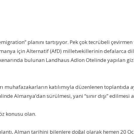
migration” planını tartışıyor. Pek çok tecrübeli çevirmen fa
nya için Alternatif (AfD) milletvekillerinin defalarca dil
kenarında bulunan Landhaus Adlon Otelinde yapılan gizli t
aşırı muhafazakarların katılımıyla düzenlenen toplantıda 
e Almanya’dan sürülmesi, yani “sınır dışı” edilmesi ayr
söz konusu olan.
plantı, Alman tarihini bilenlere doğal olarak hemen 20 Oc