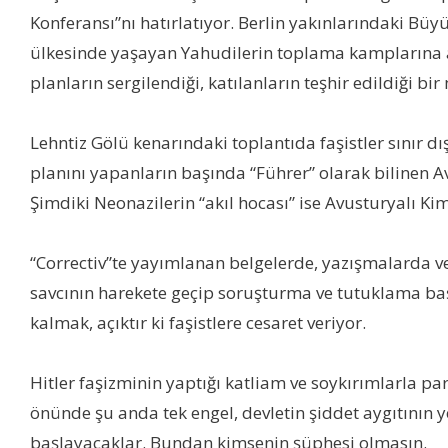
Konferansı”nı hatırlatıyor. Berlin yakınlarındaki Bü
ülkesinde yaşayan Yahudilerin toplama kamplarına al
planların sergilendiği, katılanların teşhir edildiği bir
Lehntiz Gölü kenarındaki toplantıda faşistler sınır d
planını yapanların başında “Führer” olarak bilinen A
Şimdiki Neonazilerin “akıl hocası” ise Avusturyalı Kiml
“Correctiv”te yayımlanan belgelerde, yazışmalarda v
savcının harekete geçip soruşturma ve tutuklama baş
kalmak, açıktır ki faşistlere cesaret veriyor.
Hitler faşizminin yaptığı katliam ve soykırımlarla p
önünde şu anda tek engel, devletin şiddet aygıtının 
başlayacaklar. Bundan kimsenin şüphesi olmasın.