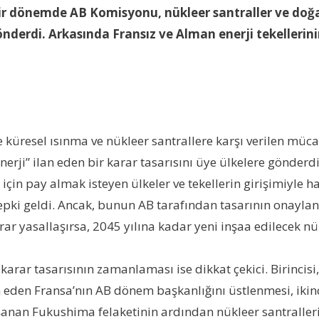
ir dönemde AB Komisyonu, nükleer santraller ve doğalg
önderdi. Arkasında Fransız ve Alman enerji tekellerin
e küresel ısınma ve nükleer santrallere karşı verilen mü
erji” ilan eden bir karar tasarısını üye ülkelere gönderdi
için pay almak isteyen ülkeler ve tekellerin girişimiyle haz
epki geldi. Ancak, bunun AB tarafından tasarının onayl
rar yasallaşırsa, 2045 yılına kadar yeni inşaa edilecek n
rar tasarısının zamanlaması ise dikkat çekici. Birincisi
den Fransa’nın AB dönem başkanlığını üstlenmesi, ikinc
anan Fukushima felaketinin ardından nükleer santralleri,