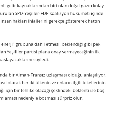
i gelir kaynaklarından biri olan doğal gazın kolay
 kurulan SPD-Yeşiller-FDP koalisyon hükümeti içinde
insan hakları ihlallerini gerekçe göstererek hattın
l enerji” grubuna dahil etmesi, beklendiği gibi pek
lan Yeşilller partisi plana onay vermeyeceğinin ilk
başlayacaklarını söyledi.
ında bir Alman-Fransız uzlaşması olduğu anlaşılıyor.
l olarak her iki ülkenin ve onların ilgili tekellerinin
ı için bir tehlike olacağı şeklindeki beklenti ise boş
anımlaması nedeniyle bozması sürpriz olur.