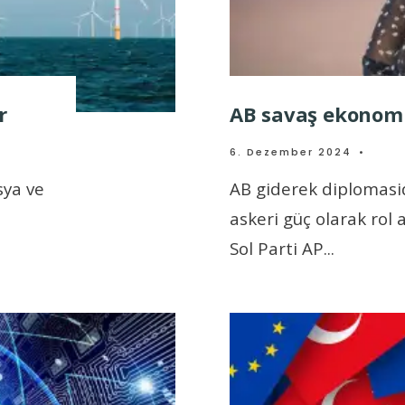
r
AB savaş ekonomi
6. Dezember 2024
•
sya ve
AB giderek diplomasid
askeri güç olarak rol 
Sol Parti AP
...