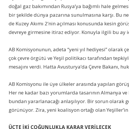
doğal gaz bakımından Rusya’ya bağımlı hale gelmesi
bir şekilde dünya pazarına sunulmasına karşı. Bu ned
de Kuzey Akımı 2’nin açılması konusunda kesin görüş bi
devreye girmesine itiraz ediyor. Konuyla ilgili bu ay
AB Komisyonunun, adeta “yeni yıl hediyesi” olarak çev
çok çevre örgütü ve Yeşil politikacı tarafından tepkiy
mesajını verdi. Hatta Avusturya’da Çevre Bakanı, huku
AB Komisyonu ile üye ülkeler arasında yapılan görüş
Her ne kadar bazı yorumlarda tasarının Almanya ve Frans
bundan yararlanacağı anlaşılıyor. Bir sorun olarak gör
görünüyor. Zira, yeni koalisyon ortağı olan Yeşiller’i
ÜÇTE İKİ ÇOĞUNLUKLA KARAR VERİLECEK