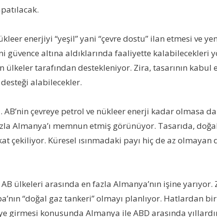
apatılacak.
eer enerjiyi “yeşil” yani “çevre dostu” ilan etmesi ve ye
i güvence altına aldıklarında faaliyette kalabilecekleri y
en ülkeler tarafından destekleniyor. Zira, tasarının kab
desteği alabilecekler.
. AB’nin çevreye petrol ve nükleer enerji kadar olmasa da
n fazla Almanya’ı memnun etmiş görünüyor. Tasarıda, doğal 
kat çekiliyor. Küresel ısınmadaki payı hiç de az olmayan 
i, AB ülkeleri arasında en fazla Almanya’nın işine yarıyor
a’nın “doğal gaz tankeri” olmayı planlıyor. Hatlardan biri
eye girmesi konusunda Almanya ile ABD arasında yıllardı