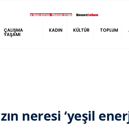
ÇALIŞMA
KADIN
KÜLTÜR
TOPLUM
YAŞAMI
n neresi ‘yeşil enerj