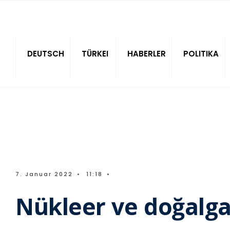
Sitede ara
DEUTSCH
TÜRKEI
HABERLER
POLITIKA
7. Januar 2022
•
11:18
•
Nükleer ve doğalgazı