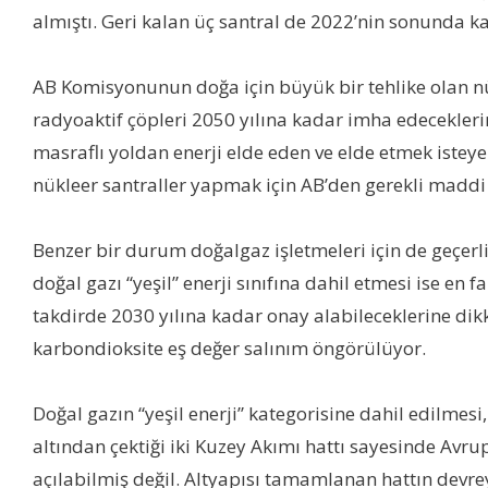
almıştı. Geri kalan üç santral de 2022’nin sonunda k
AB Komisyonunun doğa için büyük bir tehlike olan nükl
radyoaktif çöpleri 2050 yılına kadar imha edeceklerin
masraflı yoldan enerji elde eden ve elde etmek istey
nükleer santraller yapmak için AB’den gerekli maddi 
Benzer bir durum doğalgaz işletmeleri için de geçerli
doğal gazı “yeşil” enerji sınıfına dahil etmesi ise e
takdirde 2030 yılına kadar onay alabileceklerine dik
karbondioksite eş değer salınım öngörülüyor.
Doğal gazın “yeşil enerji” kategorisine dahil edilmes
altından çektiği iki Kuzey Akımı hattı sayesinde Avrup
açılabilmiş değil. Altyapısı tamamlanan hattın devr