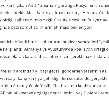
ne karşı çıkan ABD, “düşman” gördüğü Rusya’nın en öneml
enle sürekli ikinci hattın açılmasına karşı. Almanya’da
rliği sağlanabilmiş değil. Özellikle Yeşiller, Rusya’daki 
 içinde bazı somut adımların atılması bekleniyor.
re için büyük bir risk oluşturan nükleer santralleri “yeşi
le karşılandı. Almanya ve Avusturya’da koalisyon ortağı o
ksal olarak karara itiraz etmek için gerekli hazırlıklara 
melerin ardından yılbaşı gecesi gönderilen tasarının asl
a’yı karşı karşıya getirdiği ileri sürülse de, gerçekte ası
ülen Almanya’daki Yeşiller’in itirazının koalisyon ortaklığ
n AB’nin nükleer ve doğalgaz enerjilerini “yeşil” olarak t