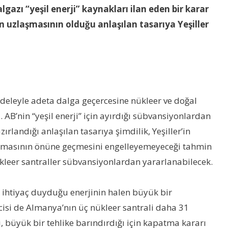
azı “yeşil enerji” kaynakları ilan eden bir karar
in uzlaşmasının olduğu anlaşılan tasarıya Yeşiller
cadeleyle adeta dalga geçercesine nükleer ve doğal
. AB’nin “yeşil enerji” için ayırdığı sübvansiyonlardan
ırlandığı anlaşılan tasarıya şimdilik, Yeşiller’in
anmasının önüne geçmesini engelleyemeyeceği tahmin
ükleer santraller sübvansiyonlardan yararlanabilecek.
, ihtiyaç duyduğu enerjinin halen büyük bir
isi de Almanya’nın üç nükleer santrali daha 31
 büyük bir tehlike barındırdığı için kapatma kararı