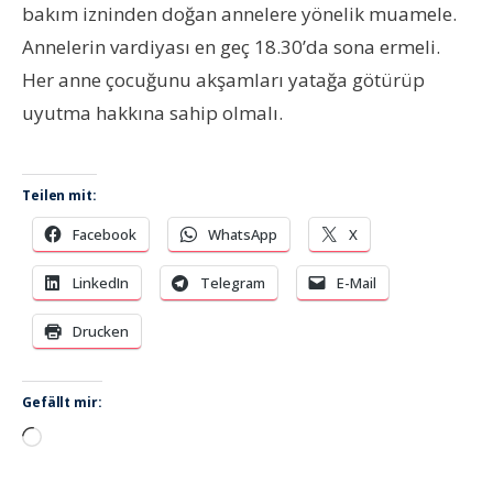
bakım izninden doğan annelere yönelik muamele.
Annelerin vardiyası en geç 18.30’da sona ermeli.
Her anne çocuğunu akşamları yatağa götürüp
uyutma hakkına sahip olmalı.
Teilen mit:
Facebook
WhatsApp
X
LinkedIn
Telegram
E-Mail
Drucken
Gefällt mir:
Wird
geladen …