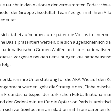
d sie taucht in den Aktionen der vermummten Todesschwad
lieder der Gruppe „Esedullah Team“ zeigen mit ihren Alla
bedeutet.
ch dabei aufnehmen, um später die Videos im Internet zu 
igene Basis präsentiert werden, die sich augenscheinlich
tionalistischen Grauen Wölfen und Linksnationalisten 
rt dieses Vorgehen bei den Bemühungen, die nationalisti
rfolg.
erklären ihre Unterstützung für die AKP. Wie auf den 
ar
gebracht wurden, geht die Strategie des „Einheimischen
dem Freundschaftsspiel der türkischen Fußballnationalman
d der Gedenkminute für die Opfer von Paris islamistisch
ßen sich vor Spielbeginn am Stadion mit Transparenten fo