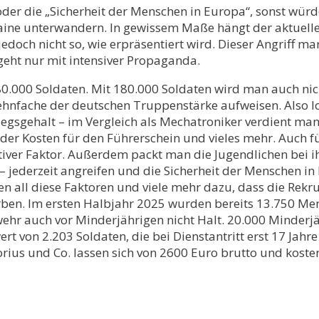
der die „Sicherheit der Menschen in Europa“, sonst wür
ine unterwandern. In gewissem Maße hängt der aktuell
doch nicht so, wie erpräsentiert wird. Dieser Angriff m
geht nur mit intensiver Propaganda.
0.000 Soldaten. Mit 180.000 Soldaten wird man auch nic
s zehnfache der deutschen Truppenstärke aufweisen. Als
iegsgehalt – im Vergleich als Mechatroniker verdient ma
er Kosten für den Führerschein und vieles mehr. Auch f
ktiver Faktor. Außerdem packt man die Jugendlichen bei i
jederzeit angreifen und die Sicherheit der Menschen in D
ren all diese Faktoren und viele mehr dazu, dass die Rek
n. Im ersten Halbjahr 2025 wurden bereits 13.750 Mensc
hr auch vor Minderjährigen nicht Halt. 20.000 Minderjäh
rt von 2.203 Soldaten, die bei Dienstantritt erst 17 Jahre
storius und Co. lassen sich von 2600 Euro brutto und kost