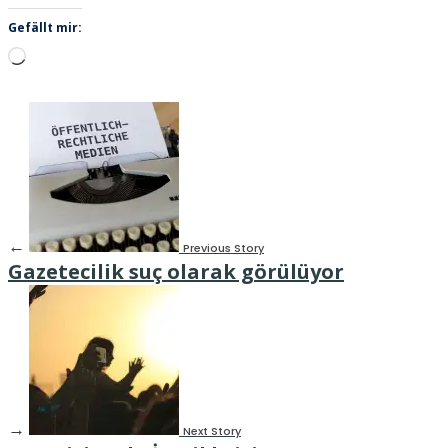
Gefällt mir:
Wird
geladen …
←
Previous Story
Gazetecilik suç olarak görülüyor
→
Next Story