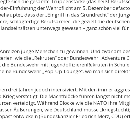
gte sich die gesamte Truppenstärke (das heißt Berufssol
Wieder-Einführung der Wehrpflicht am 5. Dezember defact
ehauptet, dass der „Eingriff in das Grundrecht“ der jun
nere, schlagfertige Berufsarmee, die gezielt die deutschen
landseinsätzen unterwegs gewesen – ganz schön viel für
 Anreizen junge Menschen zu gewinnen. Und zwar am beste
serien, wie die „Rekruten“ oder Bundeswehr „Adventure C
 die Bundeswehr mit JugendoffizierenRekruten in Schule
für eine Bundeswehr „Pop-Up-Lounge“, wo man sich direkt
en drei Jahren jedoch intensiviert. Mit den immer aggres
d Krieg verstetigt. Die Machtblöcke führen längst nicht 
cen verteidigt. Während Blöcke wie die NATO ihre Mitgli
o lassen Äußerungen, wie Deutschland müsse „kriegstüchti
opas“ entwickeln (Bundeskanzler Friedrich Merz, CDU) er