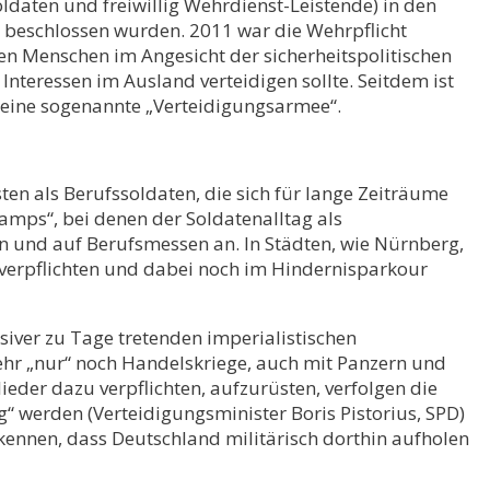
daten und freiwillig Wehrdienst-Leistende) in den
o beschlossen wurden. 2011 war die Wehrpflicht
gen Menschen im Angesicht der sicherheitspolitischen
 Interessen im Ausland verteidigen sollte. Seitdem ist
 eine sogenannte „Verteidigungsarmee“.
n als Berufssoldaten, die sich für lange Zeiträume
amps“, bei denen der Soldatenalltag als
n und auf Berufsmessen an. In Städten, wie Nürnberg,
 verpflichten und dabei noch im Hindernisparkour
siver zu Tage tretenden imperialistischen
mehr „nur“ noch Handelskriege, auch mit Panzern und
eder dazu verpflichten, aufzurüsten, verfolgen die
g“ werden (Verteidigungsminister Boris Pistorius, SPD)
kennen, dass Deutschland militärisch dorthin aufholen