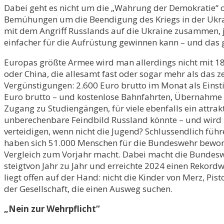
Dabei geht es nicht um die „Wahrung der Demokratie“ o
Bemühungen um die Beendigung des Kriegs in der Ukra
mit dem Angriff Russlands auf die Ukraine zusammen, je
einfacher für die Aufrüstung gewinnen kann – und das 
Europas größte Armee wird man allerdings nicht mit 18
oder China, die allesamt fast oder sogar mehr als da
Vergünstigungen: 2.600 Euro brutto im Monat als Einst
Euro brutto – und kostenlose Bahnfahrten, Übernahme d
Zugang zu Studiengängen, für viele ebenfalls ein attra
unberechenbare Feindbild Russland könnte – und wird – 
verteidigen, wenn nicht die Jugend? Schlussendlich füh
haben sich 51.000 Menschen für die Bundeswehr beworbe
Vergleich zum Vorjahr macht. Dabei macht die Bundeswe
steigtvon Jahr zu Jahr und erreichte 2024 einen Rekordwe
liegt offen auf der Hand: nicht die Kinder von Merz, Pi
der Gesellschaft, die einen Ausweg suchen.
„Nein zur Wehrpflicht“