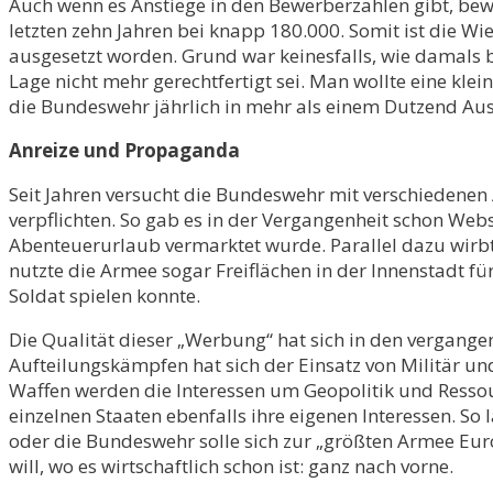
Auch wenn es Anstiege in den Bewerberzahlen gibt, bewe
letzten zehn Jahren bei knapp 180.000. Somit ist die 
ausgesetzt worden. Grund war keinesfalls, wie damals b
Lage nicht mehr gerechtfertigt sei. Man wollte eine klei
die Bundeswehr jährlich in mehr als einem Dutzend Aus
Anreize und Propaganda
Seit Jahren versucht die Bundeswehr mit verschiedenen
verpflichten. So gab es in der Vergangenheit schon Web
Abenteuerurlaub vermarktet wurde. Parallel dazu wirbt
nutzte die Armee sogar Freiflächen in der Innenstadt 
Soldat spielen konnte.
Die Qualität dieser „Werbung“ hat sich in den vergangen
Aufteilungskämpfen hat sich der Einsatz von Militär un
Waffen werden die Interessen um Geopolitik und Ressour
einzelnen Staaten ebenfalls ihre eigenen Interessen. S
oder die Bundeswehr solle sich zur „größten Armee Eur
will, wo es wirtschaftlich schon ist: ganz nach vorne.