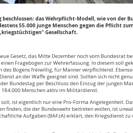
 beschlossen: das Wehrpflicht-Modell, wie von der B
destens 55.000 junge Menschen gegen die Pflicht zum
 „kriegstüchtigen“ Gesellschaft.
eue Gesetz, das Mitte Dezember noch vom Bundesrat bes
einen Fragebogen zur Wehrerfassung. In diesem soll gek
en des Bogens freiwillig, für Männer verpflichtend. Eben
ienst an der Waffe geeignet sind. Sollten sich nicht gen
nn der Bundestag per Beschluss den Einzug der jungen Män
d 184.000 Menschen aktiv im Militärdienst.
oll, ist eigentlich nur eine Pro-Forma Angelegenheit. Da
n finden, die der Bundeswehr beitreten wollen, ist unwa
aftliche Aufgaben (BAFzA) erklärt, den Kriegsdienst zu 