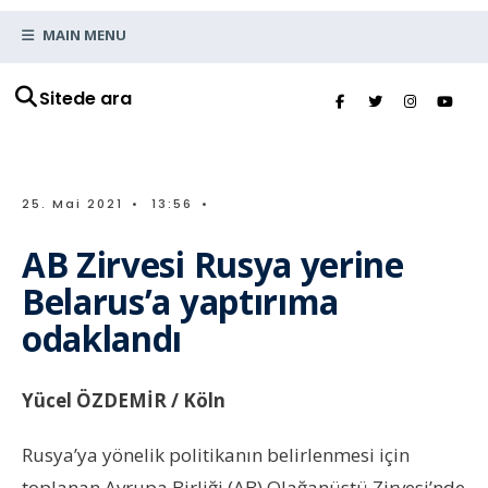
MAIN MENU
Sitede ara
25. Mai 2021
•
13:56
•
AB Zirvesi Rusya yerine
Belarus’a yaptırıma
odaklandı
Yücel ÖZDEMİR / Köln
Rusya’ya yönelik politikanın belirlenmesi için
toplanan Avrupa Birliği (AB) Olağanüstü Zirvesi’nde