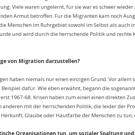
ng. Viele waren ungelernt, für sie war es schwer wieder 
enden Armut betroffen. Für die Migranten kam noch Aus
s die Menschen im Ruhrgebiet sowohl im Selbst-als auch i
urde und wird durch die herrschende Politik und rechte K
olge von Migration darzustellen?
ngen haben niemals nur einen einzigen Grund. Vor allem s
s Beispiel dafür. Wie eben erwähnt, begann die sogenannt
am erst 1967-68. Krisen haben zum einen einen direkten 
m anderen mit der herrschenden Politik, die leider der P
it Herkunft, Glaube oder Hautfarbe der Menschen zu tun, d
ntische Organisationen tun, um sozialer Spaltung u