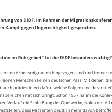
ührung von DIDF. Im Rahmen der Migrationskonferen
en Kampf gegen Ungerechtigkeit gesprochen.
ion im Ruhrgebiet“ für die DIDF besonders wichtig
ie ersten Arbeitsmigranten hingezogen sind und immer noc
llionen Menschen keinen deutschen Pass. Mit denen, die 
ist auch prädestiniert dafür, welche Folgen eine derart t
ensbereichen mit sich bringt. Schon 1957 nahm die Kohlekr
teren Verlauf die Schließung der Opelwerke, Nokia etc. A
 feststellen, dass Migranten deutlich mehr davon betroff