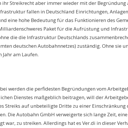
hr Streikrecht aber immer wieder mit der Begründung an,
Infrastruktur fallen in Deutschland Einrichtungen, Anlagen
und eine hohe Bedeutung für das Funktionieren des Ge
Milliardenschweres Paket für die Aufrüstung und Infrast
 ohne die die Infrastruktur Deutschlands zusammenbreche
ten deutschen Autobahnnetzes) zuständig. Ohne sie und i
im Jahr am Laufen.
Dabei werden die perfidesten Begründungen vom Arbeitgebe
lichen Dienstes maßgeblich beitragen, will der Arbeitgebe
treiks auf unbeteiligte Dritte zu einer Einschränkung d
ten. Die Autobahn GmbH verweigerte sich lange Zeit, ein
gt war, zu streiken. Allerdings hat es Ver.di in dieser V